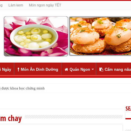
ng
Làm kem
Món ngon ngày TẾT
i Ngày
Món Ăn Dinh Dưỡng
Quán Ngon
Cẩm nang nấu
 đã được khoa học chứng minh
S
ắm chay