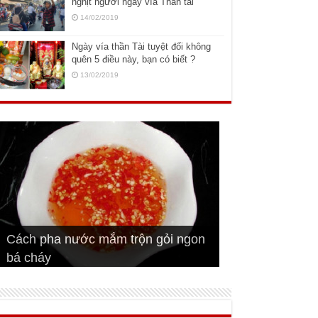
nghịt người ngày vía Thần tài
14/02/2019
Ngày vía thần Tài tuyệt đối không
quên 5 điều này, bạn có biết ?
13/02/2019
Cách pha nước mắm trộn gỏi ngon
Cách ướp sườn non nướng ngon
Bật mí cách ướp sườn cơm tấm
bá cháy
Bí quyết để chiên đậu hũ giòn ngon
đúng vị
Cách ướp thịt heo chiên ngon mềm
ngon