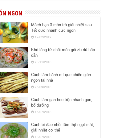
ÓN NGON
Mách bạn 3 món trà giải nhiệt sau
Tết cực nhanh cực ngon
12/02/2019
Khó lòng từ chối món gỏi đu đủ hấp
dẫn
28/11/2018
Cách làm bánh mì que chiên giòn
ngon tại nhà
25/09/2018
Cách làm gan heo trộn nhanh gọn,
bổ dưỡng
16/07/2018
Canh bí đao nhồi tôm thịt ngọt mát,
giải nhiệt cơ thể
13/07/2018