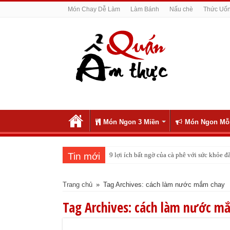
Món Chay Dễ Làm
Làm Bánh
Nấu chè
Thức Uố
Món Ngon 3 Miền
Món Ngon Mỗ
Tin mới
9 lợi ích bất ngờ của cà phê với sức khỏe
Trang chủ
»
Tag Archives: cách làm nước mắm chay
Tag Archives:
cách làm nước m