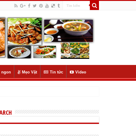
 ngon
Mẹo Vặt
Tin tức
Video
EARCH