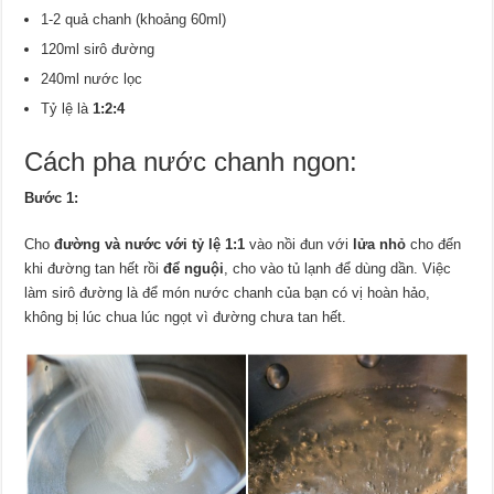
1-2 quả chanh (khoảng 60ml)
120ml sirô đường
240ml nước lọc
Tỷ lệ là
1:2:4
Cách pha nước chanh ngon:
Bước 1:
Cho
đường và nước với tỷ lệ 1:1
vào nồi đun với
lửa nhỏ
cho đến
khi đường tan hết rồi
để nguội
, cho vào tủ lạnh để dùng dần. Việc
làm sirô đường là để món nước chanh của bạn có vị hoàn hảo,
không bị lúc chua lúc ngọt vì đường chưa tan hết.