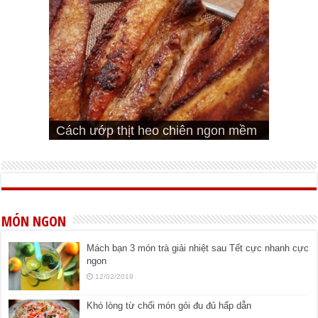
Cách pha nước mắm trộn gỏi ngon
Cách ướp sườn non nướng ngon
Bật mí cách ướp sườn cơm tấm
bá cháy
Bí quyết để chiên đậu hũ giòn ngon
đúng vị
Cách ướp thịt heo chiên ngon mềm
ngon
MÓN NGON
Mách bạn 3 món trà giải nhiệt sau Tết cực nhanh cực
ngon
12/02/2019
Khó lòng từ chối món gỏi đu đủ hấp dẫn