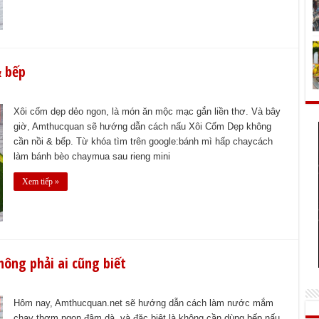
& bếp
Xôi cốm dẹp dẻo ngon, là món ăn mộc mạc gắn liền thơ. Và bây
giờ, Amthucquan sẽ hướng dẫn cách nấu Xôi Cốm Dẹp không
cần nồi & bếp. Từ khóa tìm trên google:bánh mì hấp chaycách
làm bánh bèo chaymua sau rieng mini
Xem tiếp »
ông phải ai cũng biết
Hôm nay, Amthucquan.net sẽ hướng dẫn cách làm nước mắm
chay thơm ngon đậm dà, và đặc biệt là không cần dùng bếp nấu.