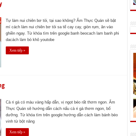
y
Tự làm nui chiên bơ tỏi, tại sao không? Ẩm Thực Quán sẽ bật
mí cách làm nui chiên bơ tỏi sa tế cay cay, giòn rụm, ăn vào
ghiền ngay. Từ khóa tìm trên google:banh beocach lam banh phi
dacách làm bò khô youtobe
Xem tiếp »
ng
Cà ri gà có màu vàng hấp dẫn, vị ngọt béo rất thơm ngon. Ẩm
Thực Quán sẽ hướng dẫn cách nấu cà ri gà thơm ngon, bổ
dưỡng. Từ khóa tìm trên google:hướng dẫn cách làm bánh bèo
vinh từ bột năng
Xem tiếp »