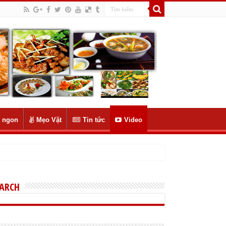
 ngon
Mẹo Vặt
Tin tức
Video
EARCH