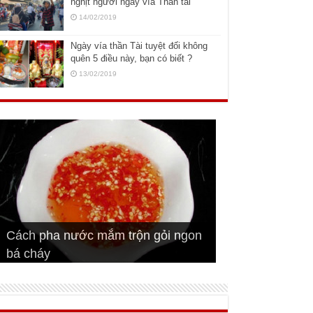
nghịt người ngày vía Thần tài
14/02/2019
Ngày vía thần Tài tuyệt đối không
quên 5 điều này, bạn có biết ?
13/02/2019
Cách pha nước mắm trộn gỏi ngon
Cách ướp sườn non nướng ngon
Bật mí cách ướp sườn cơm tấm
bá cháy
Bí quyết để chiên đậu hũ giòn ngon
đúng vị
Cách ướp thịt heo chiên ngon mềm
ngon