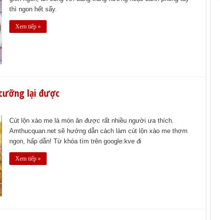
thì ngon hết sẩy.
Xem tiếp »
cưỡng lại được
Cút lộn xào me là món ăn được rất nhiều người ưa thích.
Amthucquan.net sẽ hướng dẫn cách làm cút lộn xào me thơm
ngon, hấp dẫn! Từ khóa tìm trên google:kve đi
Xem tiếp »