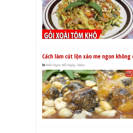
Cách làm cút lộn xào me ngon không 
Món Ngon Mỗi Ngày
,
Video