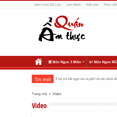
Món Chay Dễ Làm
Làm Bánh
Nấu chè
Thức Uố
Món Ngon 3 Miền
Món Ngon Mỗ
Tin mới
9 lợi ích bất ngờ của cà phê với sức khỏe
Cách pha nước chanh đá ngon đều nhau 10 
Trang chủ
»
Video
Video