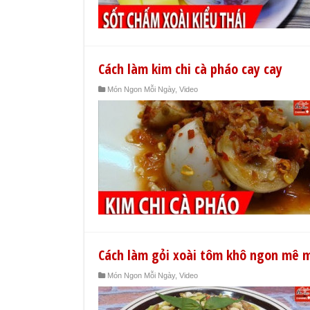
Cách làm kim chi cà pháo cay cay
Món Ngon Mỗi Ngày
,
Video
Cách làm gỏi xoài tôm khô ngon mê 
Món Ngon Mỗi Ngày
,
Video