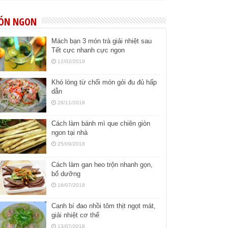
ÓN NGON
Mách bạn 3 món trà giải nhiệt sau
Tết cực nhanh cực ngon
12/02/2019
Khó lòng từ chối món gỏi đu đủ hấp
dẫn
28/11/2018
Cách làm bánh mì que chiên giòn
ngon tại nhà
25/09/2018
Cách làm gan heo trộn nhanh gọn,
bổ dưỡng
16/07/2018
Canh bí đao nhồi tôm thịt ngọt mát,
giải nhiệt cơ thể
13/07/2018