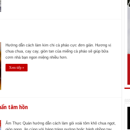
Hướng dẫn cách làm kim chi cà pháo cực đơn giản. Hương vị
chua chua, cay cay, giòn tan của miếng cà pháo sẽ giúp bữa
cơm nhà bạn ngon miệng nhiều hơn.
Xem tiếp »
mẩn tâm hồn
Ẩm Thực Quán hướng dẫn cách làm gỏi xoài tôm khô chua ngọt,
giòn ngon, ăn cùng với báng tráng nướng hoặc bánh phồng tay