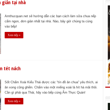
 giản tại nhà
Amthucquan.net sẽ hướng dẫn các bạn cách làm sữa chua nếp
cẩm ngon, đơn giản nhất tại nhà. Nào, bây giờ chúng ta cùng
vào bếp!
Xem tiếp »
n tét nách
Sốt Chấm Xoài Kiểu Thái được các “tín đồ ăn chua” yêu thích, ai
ăn xong cũng ghiền. Chấm vào một miếng xoài là hít hà mãi thôi.
Cần gì phải qua Thái, hãy vào bếp cùng Ẩm Thực Quán!
Xem tiếp »