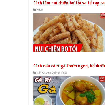
Cách làm nui chiên bơ tỏi sa tế cay ca
Video
Cách nấu cà ri gà thơm ngon, bổ dưỡ
Món Ăn Dinh Dưỡng
,
Video