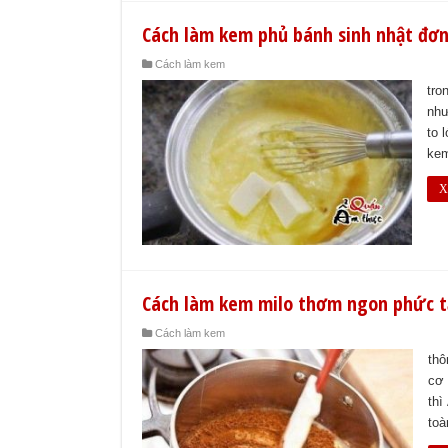
Cách làm kem phủ bánh sinh nhật đơn
Cách làm kem
tro
như
to 
kem
X
Cách làm kem milo thơm ngon phức t
Cách làm kem
thô
cơ 
thì
toà