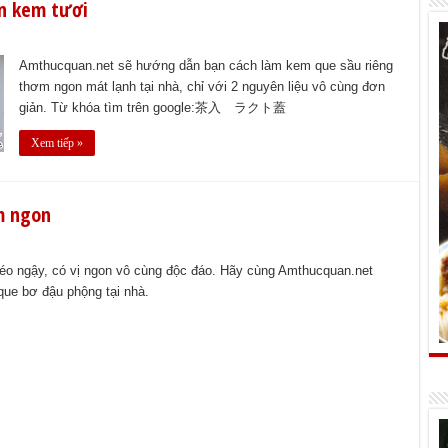
ần kem tươi
Amthucquan.net sẽ hướng dẫn bạn cách làm kem que sầu riêng
thơm ngon mát lạnh tại nhà, chỉ với 2 nguyên liệu vô cùng đơn
giản. Từ khóa tìm trên google:茶入 ラクト蓋
Xem tiếp »
m ngon
o ngậy, có vị ngon vô cùng độc đáo. Hãy cùng Amthucquan.net
que bơ đậu phộng tại nhà.