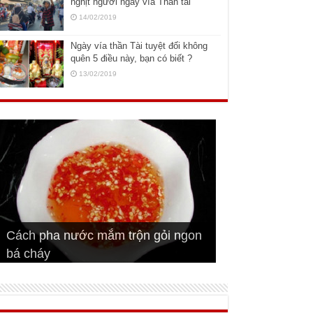
nghịt người ngày vía Thần tài
14/02/2019
Ngày vía thần Tài tuyệt đối không
quên 5 điều này, bạn có biết ?
13/02/2019
Cách pha nước mắm trộn gỏi ngon
Cách ướp sườn non nướng ngon
Bật mí cách ướp sườn cơm tấm
bá cháy
Bí quyết để chiên đậu hũ giòn ngon
đúng vị
Cách ướp thịt heo chiên ngon mềm
ngon