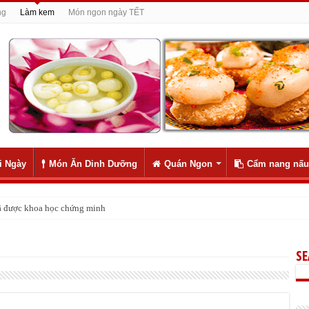
ng
Làm kem
Món ngon ngày TẾT
i Ngày
Món Ăn Dinh Dưỡng
Quán Ngon
Cẩm nang nấu
ly như 1
S