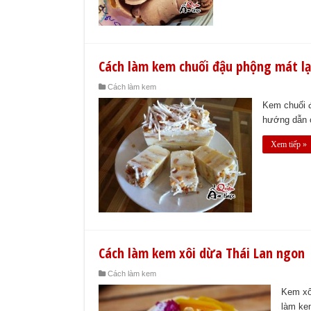
Cách làm kem chuối đậu phộng mát l
Cách làm kem
Kem chuối đ
hướng dẫn c
Xem tiếp »
Cách làm kem xôi dừa Thái Lan ngon
Cách làm kem
Kem xô
làm ke