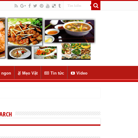
 ngon
Mẹo Vặt
Tin tức
Video
EARCH