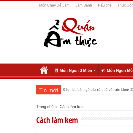
Món Chay Dễ Làm
Làm Bánh
Nấu chè
Thức Uố
Món Ngon 3 Miền
Món Ngon Mỗ
Tin mới
Cách pha nước chanh đá ngon đều nhau 10 
Trang chủ
»
Cách làm kem
Cách làm kem