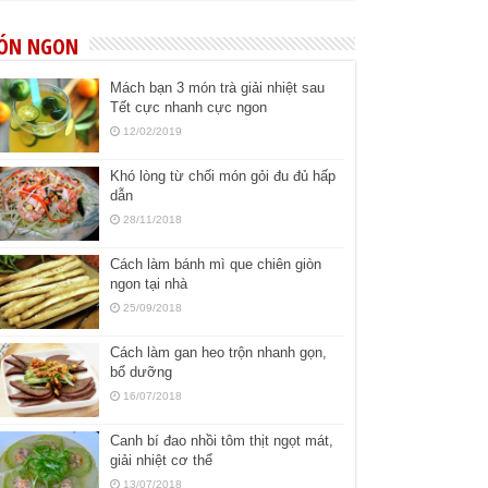
ÓN NGON
Mách bạn 3 món trà giải nhiệt sau
Tết cực nhanh cực ngon
12/02/2019
Khó lòng từ chối món gỏi đu đủ hấp
dẫn
28/11/2018
Cách làm bánh mì que chiên giòn
ngon tại nhà
25/09/2018
Cách làm gan heo trộn nhanh gọn,
bổ dưỡng
16/07/2018
Canh bí đao nhồi tôm thịt ngọt mát,
giải nhiệt cơ thể
13/07/2018