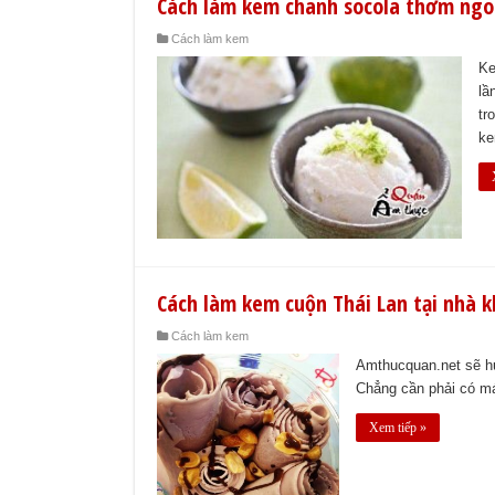
Cách làm kem chanh socola thơm ngo
Cách làm kem
Ke
lầ
tr
ke
Cách làm kem cuộn Thái Lan tại nhà 
Cách làm kem
Amthucquan.net sẽ hư
Chẳng cần phải có m
Xem tiếp »