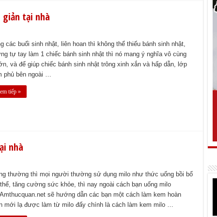
 giản tại nhà
ng các buổi sinh nhật, liên hoan thì không thể thiếu bánh sinh nhật,
ng tự tay làm 1 chiếc bánh sinh nhật thì nó mang ý nghĩa vô cùng
lớn, và để giúp chiếc bánh sinh nhật trông xinh xắn và hấp dẫn, lớp
 phủ bên ngoài …
em tiếp »
ại nhà
ng thường thì mọi người thường sử dụng milo như thức uống bồi bổ
thể, tăng cường sức khỏe, thì nay ngoài cách bạn uống milo
 Amthucquan.net sẽ hướng dẫn các bạn một cách làm kem hoàn
n mới lạ được làm từ milo đấy chính là cách làm kem milo …