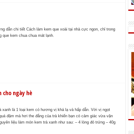
g dẫn chi tiết Cách làm kem que xoài tại nhà cực ngon, chỉ trong
g que kem chua chua mát lạnh.
h cho ngày hè
 xanh là 1 loại kem có hương vị khá lạ và hấp dẫn. Với vị ngọt
quá đậm mà hơi the đắng của trà khiến bạn có cảm giác vừa vặn
guyên liệu làm món kem trà xanh như sau: – 4 lòng đỏ trứng – 40g