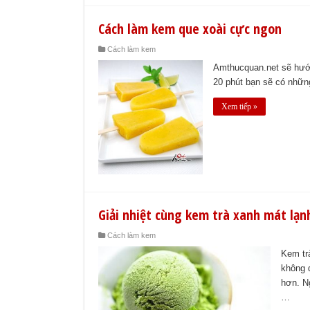
Cách làm kem que xoài cực ngon
Cách làm kem
Amthucquan.net sẽ hướn
20 phút bạn sẽ có nhữn
Xem tiếp »
Giải nhiệt cùng kem trà xanh mát lạn
Cách làm kem
Kem trà
không 
hơn. N
…