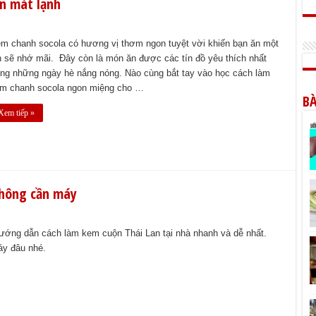
n mát lạnh
m chanh socola có hương vị thơm ngon tuyệt vời khiến bạn ăn một
n sẽ nhớ mãi. Đây còn là món ăn được các tín đồ yêu thích nhất
ong những ngày hè nắng nóng. Nào cùng bắt tay vào học cách làm
m chanh socola ngon miệng cho …
BÀ
Xem tiếp »
không cần máy
ớng dẫn cách làm kem cuộn Thái Lan tại nhà nhanh và dễ nhất.
áy đâu nhé.