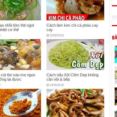
ao nhồi tôm thịt ngọt
Cách làm kim chi cà pháo cay
nhiệt cơ thể
cay
8
19/06/2018
BÀ
cút lộn xào me ngon
Cách nấu Xôi Cốm Dẹp không
ỡng lại được
cần nồi & bếp
8
14/05/2018