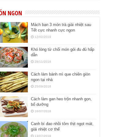
ÓN NGON
Mách bạn 3 món trà giải nhiệt sau
Tết cực nhanh cực ngon
12/02/2019
Khó lòng từ chối món gỏi đu đủ hấp
dẫn
28/11/2018
Cách làm bánh mì que chiên giòn
ngon tại nhà
25/09/2018
Cách làm gan heo trộn nhanh gọn,
bổ dưỡng
16/07/2018
Canh bí đao nhồi tôm thịt ngọt mát,
giải nhiệt cơ thể
13/07/2018