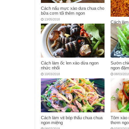
Cách nấu mực xào dưa chua cho
bữa cơm tối thêm ngon
13/05/2018
Cách làm 
nhà
27/04/201
Cách làm ốc len xào dừa ngon
Sườn ch
nhức nhối
ngon đậm
10/03/2018
08/03/201
Cách làm vịt bóp thấu chua chua
Tôm xào 
ngon miệng
thơm ngo
08/02/2018
02/02/201