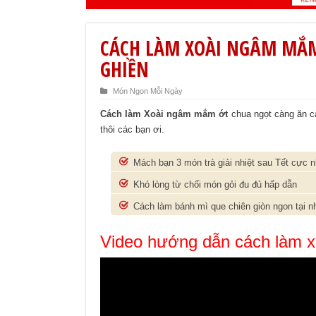
CÁCH LÀM XOÀI NGÂM MẮM
GHIỀN
Món Ngon Mỗi Ngày
Cách làm Xoài ngâm mắm ớt
chua ngọt càng ăn cà
thôi các bạn ơi.
Mách bạn 3 món trà giải nhiệt sau Tết cực 
Khó lòng từ chối món gỏi đu đủ hấp dẫn
Cách làm bánh mì que chiên giòn ngon tại n
Video hướng dẫn cách làm 