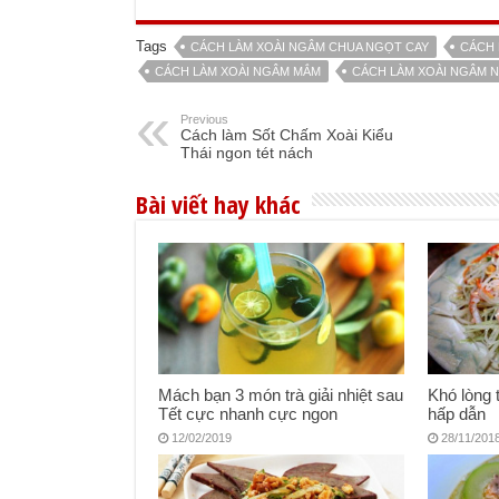
Tags
CÁCH LÀM XOÀI NGÂM CHUA NGỌT CAY
CÁCH 
CÁCH LÀM XOÀI NGÂM MẮM
CÁCH LÀM XOÀI NGÂM 
Previous
Cách làm Sốt Chấm Xoài Kiểu
Thái ngon tét nách
Bài viết hay khác
Mách bạn 3 món trà giải nhiệt sau
Khó lòng 
Tết cực nhanh cực ngon
hấp dẫn
12/02/2019
28/11/201