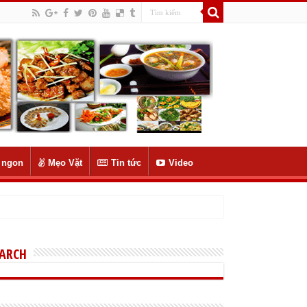
 ngon
Mẹo Vặt
Tin tức
Video
EARCH