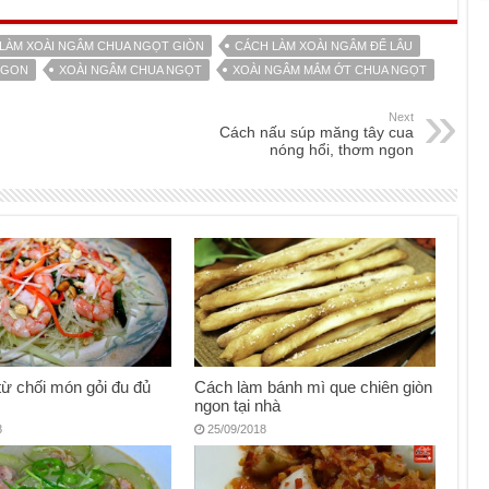
LÀM XOÀI NGÂM CHUA NGỌT GIÒN
CÁCH LÀM XOÀI NGÂM ĐỂ LÂU
NGON
XOÀI NGÂM CHUA NGỌT
XOÀI NGÂM MẮM ỚT CHUA NGỌT
Next
Cách nấu súp măng tây cua
nóng hổi, thơm ngon
từ chối món gỏi đu đủ
Cách làm bánh mì que chiên giòn
ngon tại nhà
8
25/09/2018