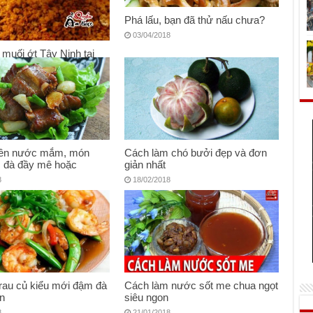
Phá lấu, bạn đã thử nấu chưa?
03/04/2018
muối ớt Tây Ninh tại
8
iên nước mắm, món
Cách làm chó bưởi đẹp và đơn
 đà đầy mê hoặc
giản nhất
8
18/02/2018
rau củ kiểu mới đậm đà
Cách làm nước sốt me chua ngọt
n
siêu ngon
8
21/01/2018