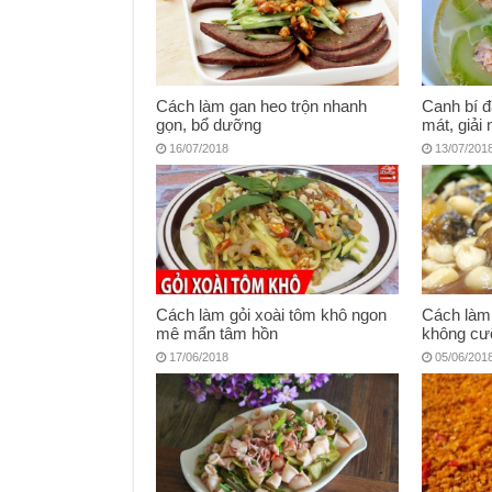
Cách làm gan heo trộn nhanh
Canh bí đ
gọn, bổ dưỡng
mát, giải 
16/07/2018
13/07/201
Cách làm gỏi xoài tôm khô ngon
Cách làm 
mê mẩn tâm hồn
không cư
17/06/2018
05/06/201