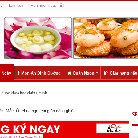
ng
Làm kem
Món ngon ngày TẾT
 Ngày
Món Ăn Dinh Dưỡng
Quán Ngon
Cẩm nang nấu
 đã được khoa học chứng minh
ly như 1
âm Mắm Ớt chua ngọt càng ăn càng ghiền
S