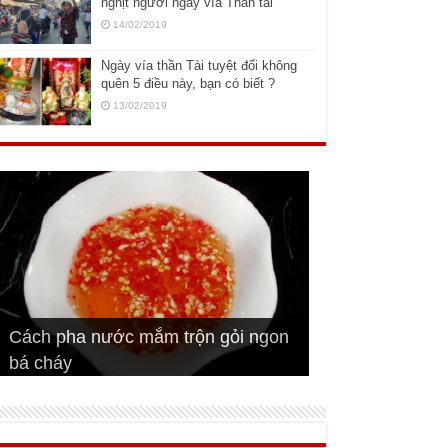
nghịt người ngày vía Thần tài
14/02/2019
Ngày vía thần Tài tuyệt đối không
quên 5 điều này, bạn có biết ?
13/02/2019
Cách pha nước mắm trộn gỏi ngon
Cách ướp sườn non nướng ngon
Bật mí cách ướp sườn cơm tấm
bá cháy
Bí quyết để chiên đậu hũ giòn ngon
đúng vị
Cách ướp thịt heo chiên ngon mềm
ngon