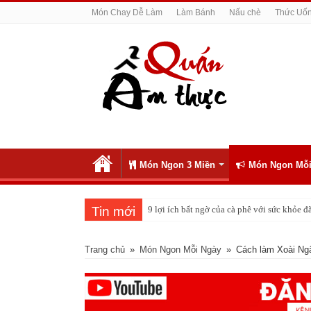
Món Chay Dễ Làm
Làm Bánh
Nấu chè
Thức Uố
Món Ngon 3 Miền
Món Ngon Mỗi
Tin mới
9 lợi ích bất ngờ của cà phê với sức khỏe
Cách pha nước chanh đá ngon đều nhau 10 
Trang chủ
»
Món Ngon Mỗi Ngày
»
Cách làm Xoài Ng