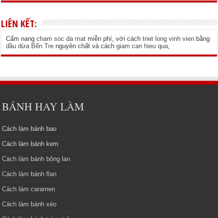
LIÊN KẾT:
Cẩm nang
cham soc da mat
miễn phí, với cách
triet long vinh vien
bằng
dầu dừa Bến Tre
nguyên chất và cách
giam can hieu qua
,
BÁNH HAY LÀM
Cách làm bánh bao
Cách làm bánh kem
Cách làm bánh bông lan
Cách làm bánh flan
Cách làm caramen
Cách làm bánh xèo