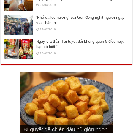
21/04/2019
‘Phố cá lóc nướng’ Sài Gòn đông nghịt người ngày
vía Thần tài
14/02/2019
Ngày vía thần Tài tuyệt đối không quên 5 điều này,
bạn có biết ?
13/02/2019
Cách pha nước mắm trộn gỏi ngon
Cách ướp sườn non nướng ngon
Bật mí cách ướp sườn cơm tấm
bá cháy
Bí quyết để chiên đậu hũ giòn ngon
đúng vị
Cách ướp thịt heo chiên ngon mềm
ngon