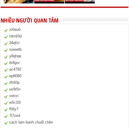
NHIỀU NGƯỜI QUAN TÂM
zr0eu0
rdm93d
34qfct
sowwtb
y8qhqe
tk8gsr
ac4792
ep8080
rfh50p
ux8r5n
vetrzi
w5c10i
ffi6y7
7l7ze4
cach lam banh chuốl chên