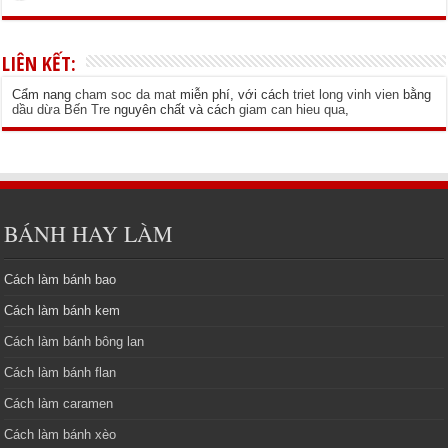
LIÊN KẾT:
Cẩm nang
cham soc da mat
miễn phí, với cách
triet long vinh vien
bằng
dầu dừa Bến Tre
nguyên chất và cách
giam can hieu qua
,
BÁNH HAY LÀM
Cách làm bánh bao
Cách làm bánh kem
Cách làm bánh bông lan
Cách làm bánh flan
Cách làm caramen
Cách làm bánh xèo