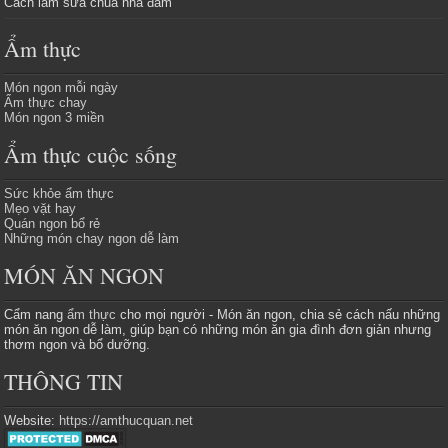
Cách làm sữa chua nha đam
Ẩm thực
Món ngon mỗi ngày
Ẩm thực chay
Món ngon 3 miền
Ẩm thực cuộc sống
Sức khỏe ẩm thực
Mẹo vặt hay
Quán ngon bổ rẻ
Những món chay ngon dễ làm
MÓN ĂN NGON
Cẩm nang
ẩm thực
cho mọi người - Món ăn ngon, chia sẻ cách nấu những
món ăn ngon dễ làm, giúp bạn có những món ăn gia đình đơn giản nhưng
thơm ngon và bổ dưỡng.
THÔNG TIN
Website:
https://amthucquan.net