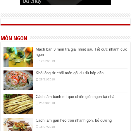
bá cháy
Bí quyết để chiên đậu hũ giòn ngon
đúng vị
Cách ướp thịt heo chiên ngon mềm
ngon
MÓN NGON
Mách bạn 3 món trà giải nhiệt sau Tết cực nhanh cực
ngon
12/02/2019
Khó lòng từ chối món gỏi đu đủ hấp dẫn
28/11/2018
Cách làm bánh mì que chiên giòn ngon tại nhà
25/09/2018
Cách làm gan heo trộn nhanh gọn, bổ dưỡng
16/07/2018