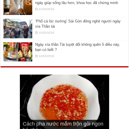
ngày giúp sống lâu hơn, khoa học đã chứng minh
21/04/2019
‘Phố cá lóc nướng’ Sài Gòn đông nghịt người ngày
vía Thần tài
14/02/2019
Ngày vía thần Tài tuyệt đối không quên 5 điều này,
bạn có biết ?
13/02/2019
Cách pha nước mắm trộn gỏi ngon
Cách ướp sườn non nướng ngon
Bật mí cách ướp sườn cơm tấm