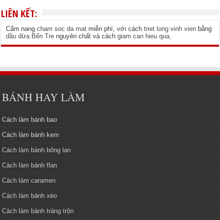
LIÊN KẾT:
Cẩm nang
cham soc da mat
miễn phí, với cách
triet long vinh vien
bằng
dầu dừa Bến Tre
nguyên chất và cách
giam can hieu qua
,
BÁNH HAY LÀM
Cách làm bánh bao
Cách làm bánh kem
Cách làm bánh bông lan
Cách làm bánh flan
Cách làm caramen
Cách làm bánh xèo
Cách làm bánh tráng trộn