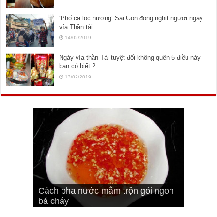
‘Phố cá lóc nướng’ Sài Gòn đông nghịt người ngày
vía Thần tài
14/02/2019
Ngày vía thần Tài tuyệt đối không quên 5 điều này,
bạn có biết ?
13/02/2019
Cách pha nước mắm trộn gỏi ngon
Cách ướp sườn non nướng ngon
Bật mí cách ướp sườn cơm tấm
bá cháy
Bí quyết để chiên đậu hũ giòn ngon
đúng vị
Cách ướp thịt heo chiên ngon mềm
ngon