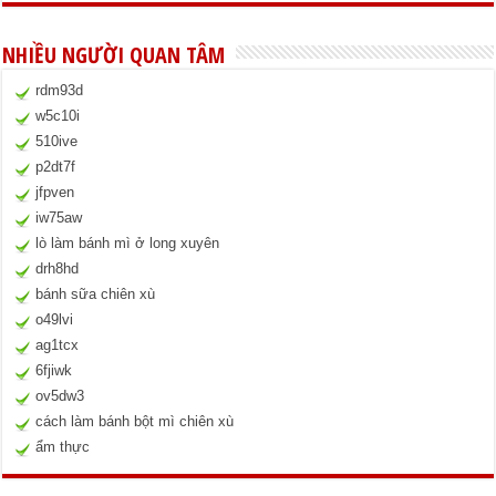
NHIỀU NGƯỜI QUAN TÂM
rdm93d
w5c10i
510ive
p2dt7f
jfpven
iw75aw
lò làm bánh mì ở long xuyên
drh8hd
bánh sữa chiên xù
o49lvi
ag1tcx
6fjiwk
ov5dw3
cách làm bánh bột mì chiên xù
ẩm thực