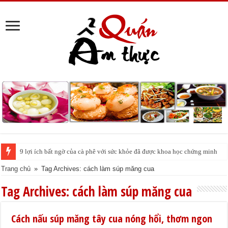
9 lợi ích bất ngờ của cà phê với sức khỏe đã được khoa học chứng minh
Cách pha nước chanh đá ngon đều nhau 10 ly như 1
Trang chủ
»
Tag Archives: cách làm súp măng cua
Tag Archives:
cách làm súp măng cua
Cách nấu súp măng tây cua nóng hổi, thơm ngon