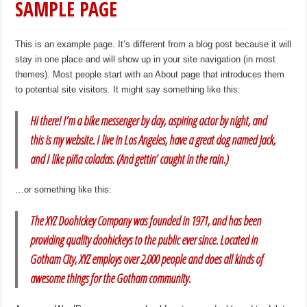
SAMPLE PAGE
This is an example page. It’s different from a blog post because it will
stay in one place and will show up in your site navigation (in most
themes). Most people start with an About page that introduces them
to potential site visitors. It might say something like this:
Hi there! I’m a bike messenger by day, aspiring actor by night, and
this is my website. I live in Los Angeles, have a great dog named Jack,
and I like piña coladas. (And gettin’ caught in the rain.)
…or something like this:
The XYZ Doohickey Company was founded in 1971, and has been
providing quality doohickeys to the public ever since. Located in
Gotham City, XYZ employs over 2,000 people and does all kinds of
awesome things for the Gotham community.