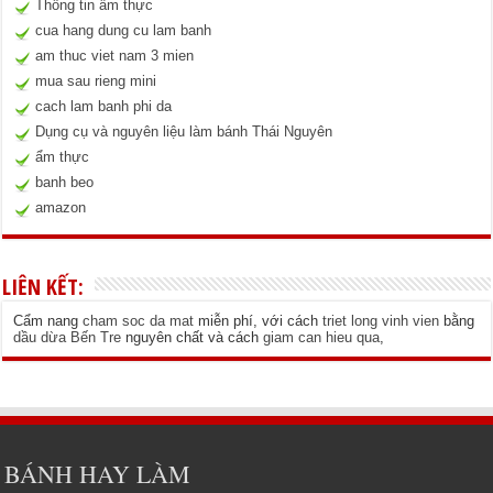
Thông tin ẩm thực
cua hang dung cu lam banh
am thuc viet nam 3 mien
mua sau rieng mini
cach lam banh phi da
Dụng cụ và nguyên liệu làm bánh Thái Nguyên
ẩm thực
banh beo
amazon
LIÊN KẾT:
Cẩm nang
cham soc da mat
miễn phí, với cách
triet long vinh vien
bằng
dầu dừa Bến Tre
nguyên chất và cách
giam can hieu qua
,
BÁNH HAY LÀM