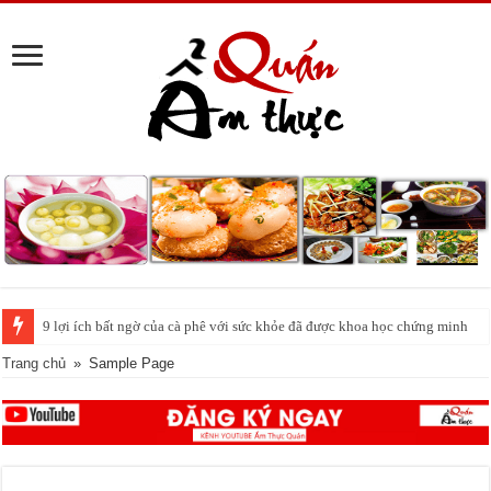
9 lợi ích bất ngờ của cà phê với sức khỏe đã được khoa học chứng minh
Trang chủ
»
Sample Page