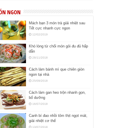
ÓN NGON
Mách bạn 3 món trà giải nhiệt sau
Tết cực nhanh cực ngon
12/02/2019
Khó lòng từ chối món gỏi đu đủ hấp
dẫn
28/11/2018
Cách làm bánh mì que chiên giòn
ngon tại nhà
25/09/2018
Cách làm gan heo trộn nhanh gọn,
bổ dưỡng
16/07/2018
Canh bí đao nhồi tôm thịt ngọt mát,
giải nhiệt cơ thể
13/07/2018