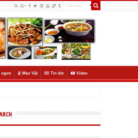
 ngon
Mẹo Vặt
Tin tức
Video
EARCH