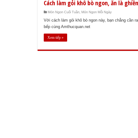
Cách làm gỏi khô bò ngon, ăn là ghiề
Món Ngon Cuối Tuần
,
Món Ngon Mỗi Ngày
Với cách làm gỏi khô bò ngon này, bạn chẳng cần r
bếp cùng Amthucquan.net
Xem tiếp »