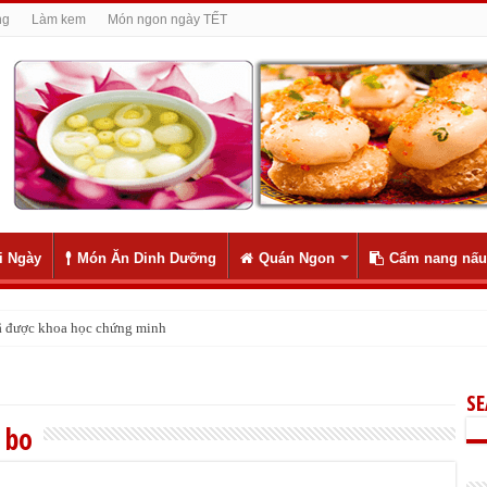
ng
Làm kem
Món ngon ngày TẾT
i Ngày
Món Ăn Dinh Dưỡng
Quán Ngon
Cẩm nang nấu
 đã được khoa học chứng minh
S
 bo