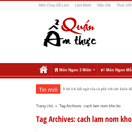
Món Chay Dễ Làm
Làm Bánh
Nấu chè
Thức Uố
Món Ngon 3 Miền
Món Ngon Mỗ
Tin mới
9 lợi ích bất ngờ của cà phê với sức khỏe
Trang chủ
»
Tag Archives: cach lam nom kho bo
Tag Archives:
cach lam nom kho