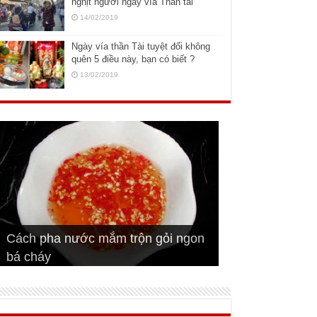
nghịt người ngày vía Thần tài
14/02/2019
Ngày vía thần Tài tuyệt đối không
quên 5 điều này, bạn có biết ?
13/02/2019
Cách pha nước mắm trộn gỏi ngon
Cách ướp sườn non nướng ngon
Bật mí cách ướp sườn cơm tấm
bá cháy
Bí quyết để chiên đậu hũ giòn ngon
đúng vị
Cách ướp thịt heo chiên ngon mềm
ngon