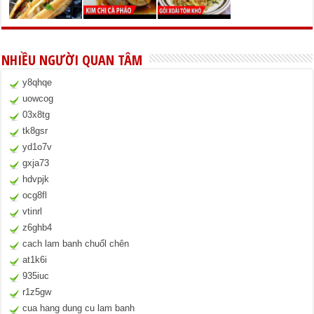
NHIỀU NGƯỜI QUAN TÂM
y8qhqe
uowcog
03x8tg
tk8gsr
yd1o7v
gxja73
hdvpjk
ocg8fl
vtinrl
z6ghb4
cach lam banh chuốl chên
at1k6i
935iuc
r1z5gw
cua hang dung cu lam banh