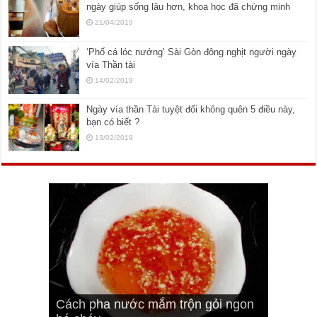
ngày giúp sống lâu hơn, khoa học đã chứng minh
21/04/2019
‘Phố cá lóc nướng’ Sài Gòn đông nghịt người ngày
vía Thần tài
14/02/2019
Ngày vía thần Tài tuyệt đối không quên 5 điều này,
bạn có biết ?
13/02/2019
Cách pha nước mắm trộn gỏi ngon
Cách ướp sườn non nướng ngon
Bật mí cách ướp sườn cơm tấm