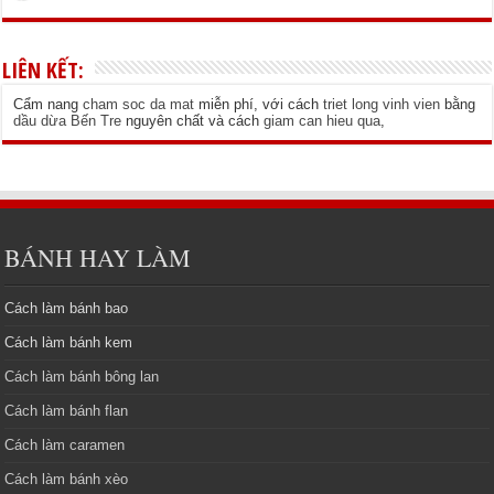
LIÊN KẾT:
Cẩm nang
cham soc da mat
miễn phí, với cách
triet long vinh vien
bằng
dầu dừa Bến Tre
nguyên chất và cách
giam can hieu qua
,
BÁNH HAY LÀM
Cách làm bánh bao
Cách làm bánh kem
Cách làm bánh bông lan
Cách làm bánh flan
Cách làm caramen
Cách làm bánh xèo