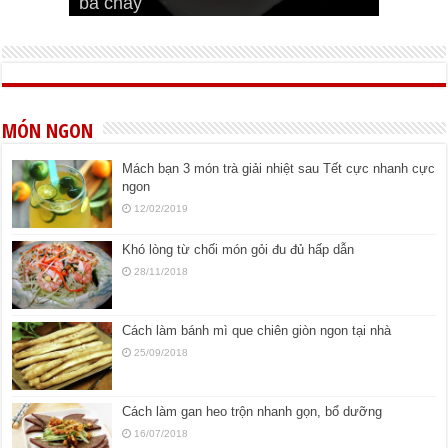
bá cháy
Bí quyết để chiên đậu hũ giòn ngon
đúng vị
Cách ướp thịt heo chiên ngon mềm
ngon
MÓN NGON
Mách bạn 3 món trà giải nhiệt sau Tết cực nhanh cực
ngon
12/02/2019
Khó lòng từ chối món gỏi đu đủ hấp dẫn
28/11/2018
Cách làm bánh mì que chiên giòn ngon tại nhà
25/09/2018
Cách làm gan heo trộn nhanh gọn, bổ dưỡng
16/07/2018