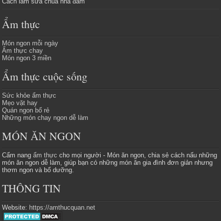
Cách làm sữa chua nha đam
Ẩm thực
Món ngon mỗi ngày
Ẩm thực chay
Món ngon 3 miền
Ẩm thực cuộc sống
Sức khỏe ẩm thực
Mẹo vặt hay
Quán ngon bổ rẻ
Những món chay ngon dễ làm
MÓN ĂN NGON
Cẩm nang
ẩm thực
cho mọi người - Món ăn ngon, chia sẻ cách nấu những
món ăn ngon dễ làm, giúp bạn có những món ăn gia đình đơn giản nhưng
thơm ngon và bổ dưỡng.
THÔNG TIN
Website:
https://amthucquan.net