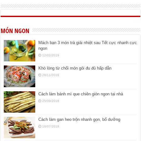
MÓN NGON
Mách bạn 3 món trà giải nhiệt sau Tết cực nhanh cực
ngon
12/02/2019
Khó lòng từ chối món gỏi đu đủ hấp dẫn
28/11/2018
Cách làm bánh mì que chiên giòn ngon tại nhà
25/09/2018
Cách làm gan heo trộn nhanh gọn, bổ dưỡng
16/07/2018