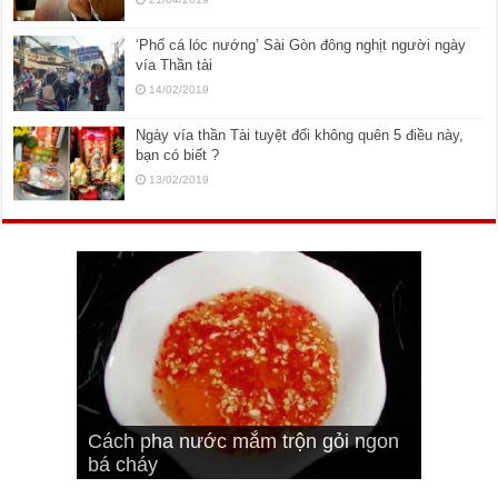
‘Phố cá lóc nướng’ Sài Gòn đông nghịt người ngày
vía Thần tài
14/02/2019
Ngày vía thần Tài tuyệt đối không quên 5 điều này,
bạn có biết ?
13/02/2019
Cách pha nước mắm trộn gỏi ngon
Cách ướp sườn non nướng ngon
Bật mí cách ướp sườn cơm tấm
bá cháy
Bí quyết để chiên đậu hũ giòn ngon
đúng vị
Cách ướp thịt heo chiên ngon mềm
ngon