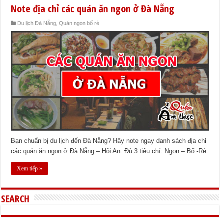
Note địa chỉ các quán ăn ngon ở Đà Nẵng
Du lịch Đà Nẵng
,
Quán ngon bổ rẻ
Bạn chuẩn bị du lịch đến Đà Nẵng? Hãy note ngay danh sách địa chỉ
các quán ăn ngon ở Đà Nẵng – Hội An. Đủ 3 tiêu chí: Ngon – Bổ -Rẻ.
Xem tiếp »
SEARCH