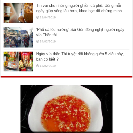
Tin vui cho những người ghiền cà phê: Uống mỗi
ngày giúp sống lâu hơn, khoa học đã chứng minh
21/04/2019
‘Phố cá lóc nướng’ Sài Gòn đông nghịt người ngày
vía Thần tài
14/02/2019
Ngày vía thần Tài tuyệt đối không quên 5 điều này,
bạn có biết ?
13/02/2019