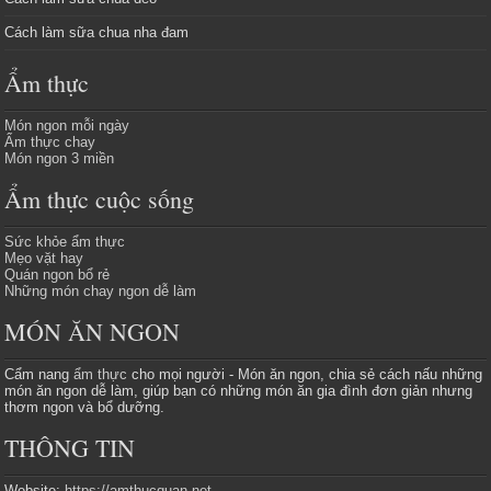
Cách làm sữa chua nha đam
Ẩm thực
Món ngon mỗi ngày
Ẩm thực chay
Món ngon 3 miền
Ẩm thực cuộc sống
Sức khỏe ẩm thực
Mẹo vặt hay
Quán ngon bổ rẻ
Những món chay ngon dễ làm
MÓN ĂN NGON
Cẩm nang
ẩm thực
cho mọi người - Món ăn ngon, chia sẻ cách nấu những
món ăn ngon dễ làm, giúp bạn có những món ăn gia đình đơn giản nhưng
thơm ngon và bổ dưỡng.
THÔNG TIN
Website:
https://amthucquan.net