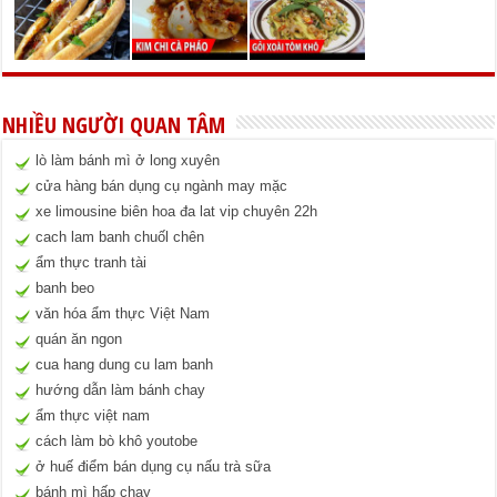
NHIỀU NGƯỜI QUAN TÂM
lò làm bánh mì ở long xuyên
cửa hàng bán dụng cụ ngành may mặc
xe limousine biên hoa đa lat vip chuyên 22h
cach lam banh chuốl chên
ẩm thực tranh tài
banh beo
văn hóa ẩm thực Việt Nam
quán ăn ngon
cua hang dung cu lam banh
hướng dẫn làm bánh chay
ẩm thực việt nam
cách làm bò khô youtobe
ở huế điểm bán dụng cụ nấu trà sữa
bánh mì hấp chay