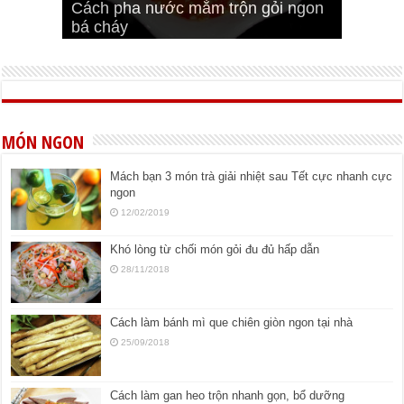
Cách pha nước mắm trộn gỏi ngon
Cách ướp sườn non nướng ngon
Bật mí cách ướp sườn cơm tấm
bá cháy
Bí quyết để chiên đậu hũ giòn ngon
đúng vị
Cách ướp thịt heo chiên ngon mềm
ngon
MÓN NGON
Mách bạn 3 món trà giải nhiệt sau Tết cực nhanh cực
ngon
12/02/2019
Khó lòng từ chối món gỏi đu đủ hấp dẫn
28/11/2018
Cách làm bánh mì que chiên giòn ngon tại nhà
25/09/2018
Cách làm gan heo trộn nhanh gọn, bổ dưỡng