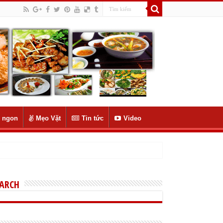
 ngon
Mẹo Vặt
Tin tức
Video
EARCH