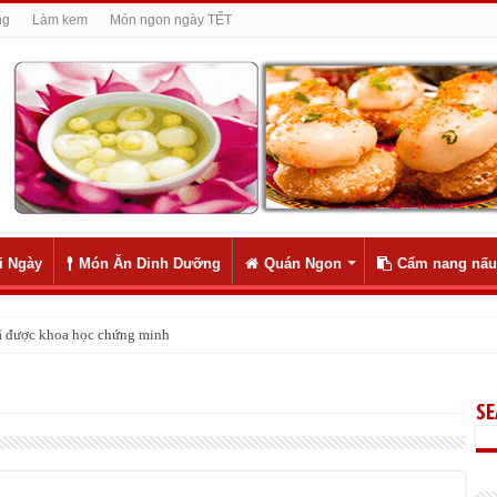
ng
Làm kem
Món ngon ngày TẾT
i Ngày
Món Ăn Dinh Dưỡng
Quán Ngon
Cẩm nang nấu
 đã được khoa học chứng minh
S