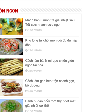
ÓN NGON
Mách bạn 3 món trà giải nhiệt sau
Tết cực nhanh cực ngon
12/02/2019
Khó lòng từ chối món gỏi đu đủ hấp
dẫn
28/11/2018
Cách làm bánh mì que chiên giòn
ngon tại nhà
25/09/2018
Cách làm gan heo trộn nhanh gọn,
bổ dưỡng
16/07/2018
Canh bí đao nhồi tôm thịt ngọt mát,
giải nhiệt cơ thể
13/07/2018