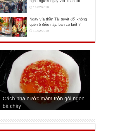
nghịt người ngày vía Thần tài
14/02/2019
Ngày vía thần Tài tuyệt đối không
quên 5 điều này, bạn có biết ?
13/02/2019
Cách pha nước mắm trộn gỏi ngon
Cách ướp sườn non nướng ngon
Bật mí cách ướp sườn cơm tấm
bá cháy
Bí quyết để chiên đậu hũ giòn ngon
đúng vị
Cách ướp thịt heo chiên ngon mềm
ngon