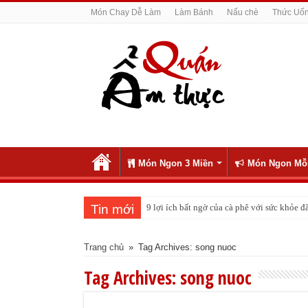
Món Chay Dễ Làm
Làm Bánh
Nấu chè
Thức Uố
Món Ngon 3 Miền
Món Ngon Mỗ
Tin mới
9 lợi ích bất ngờ của cà phê với sức khỏe
Trang chủ
»
Tag Archives: song nuoc
Tag Archives:
song nuoc