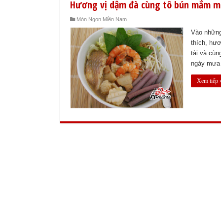
Hương vị dậm đà cùng tô bún mắm m
Món Ngon Miền Nam
Vào những
thích, hư
tài và cù
ngày mưa 
Xem tiếp 