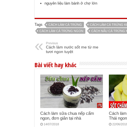
nguyên liệu làm bánh ở chợ lớn
Tags
CÁCH LÀM CÁ TRỨNG
CÁCH LÀM CÁ TRỨNG K
CÁCH LÀM CÁ TRỨNG NGON
CÁCH NẤU CÁ TRỨNG 
Previous
Cách làm nước sốt me từ me
tươi ngon tuyệt
Bài viết hay khác
Cách làm sữa chua nếp cẩm
Cách làm
ngon, đơn giản tại nhà
Thái ngon
14/07/2018
22/06/201