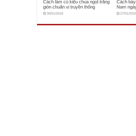
Cách làm củ kiệu chua ngọt trắng
Cách bày
giòn chuẩn vị truyền thống
Nam ngày
30/01/2018
27/01/201