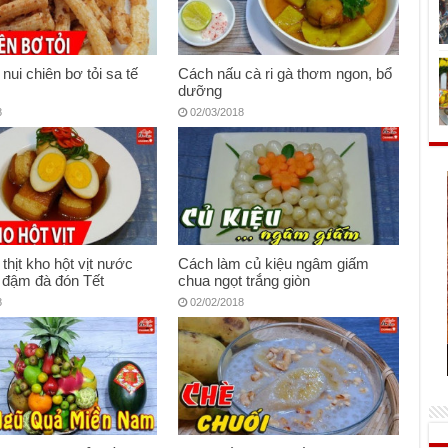
nui chiên bơ tỏi sa tế
Cách nấu cà ri gà thơm ngon, bổ
dưỡng
8
02/03/2018
thịt kho hột vịt nước
Cách làm củ kiệu ngâm giấm
 đậm đà đón Tết
chua ngọt trắng giòn
8
02/02/2018