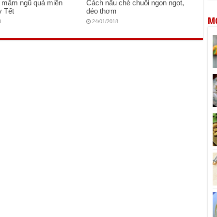
 mâm ngũ quả miền
Cách nấu chè chuối ngon ngọt,
 Tết
dẻo thơm
M
8
24/01/2018