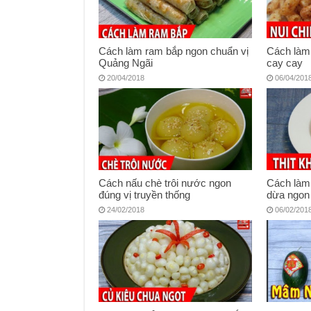
Cách làm ram bắp ngon chuẩn vị
Cách làm 
Quảng Ngãi
cay cay
20/04/2018
06/04/201
Cách nấu chè trôi nước ngon
Cách làm 
đúng vị truyền thống
dừa ngon
24/02/2018
06/02/201