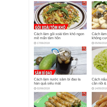
Cách làm gỏi xoài tôm khô ngon
Cách làm 
mê mẩn tâm hồn
không cư
17/06/2018
05/06/201
Cách làm nước sâm bí đao la
Cách nấu
hán quả siêu mát
cần nồi &
02/06/2018
14/05/201