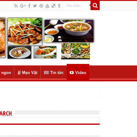
 ngon
Mẹo Vặt
Tin tức
Video
EARCH