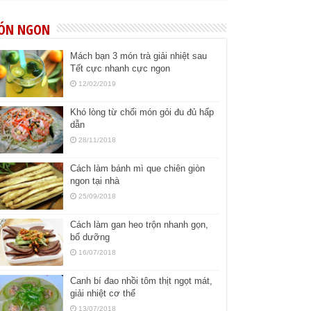
ÓN NGON
Mách bạn 3 món trà giải nhiệt sau
Tết cực nhanh cực ngon
12/02/2019
Khó lòng từ chối món gỏi đu đủ hấp
dẫn
28/11/2018
Cách làm bánh mì que chiên giòn
ngon tại nhà
25/09/2018
Cách làm gan heo trộn nhanh gọn,
bổ dưỡng
16/07/2018
Canh bí đao nhồi tôm thịt ngọt mát,
giải nhiệt cơ thể
13/07/2018