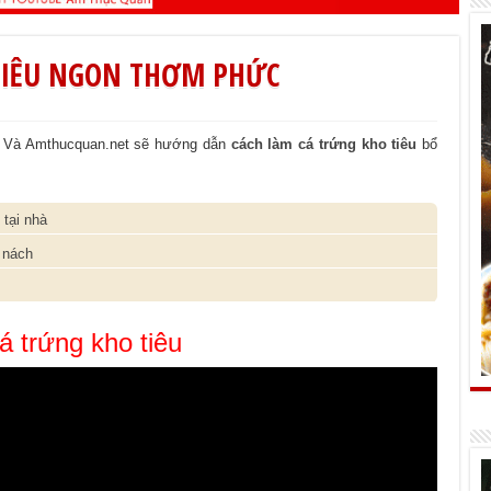
TIÊU NGON THƠM PHỨC
t. Và Amthucquan.net sẽ hướng dẫn
cách làm cá trứng kho tiêu
bổ
tại nhà
 nách
 trứng kho tiêu