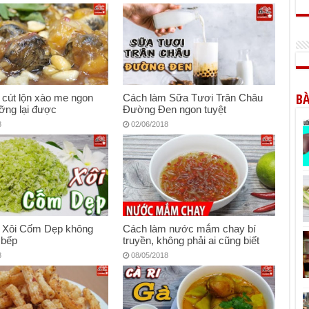
BÀ
cút lộn xào me ngon
Cách làm Sữa Tươi Trân Châu
ỡng lại được
Đường Đen ngon tuyệt
8
02/06/2018
 Xôi Cốm Dẹp không
Cách làm nước mắm chay bí
 bếp
truyền, không phải ai cũng biết
8
08/05/2018