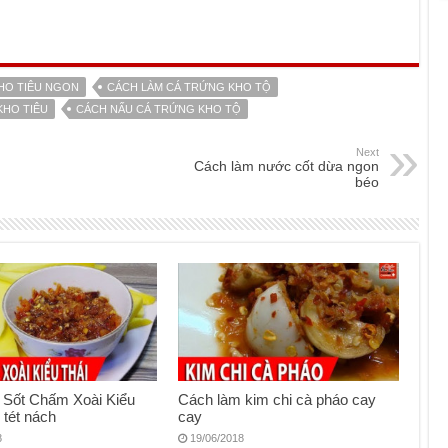
HO TIÊU NGON
CÁCH LÀM CÁ TRỨNG KHO TỘ
KHO TIÊU
CÁCH NẤU CÁ TRỨNG KHO TỘ
Next
Cách làm nước cốt dừa ngon
béo
 Sốt Chấm Xoài Kiểu
Cách làm kim chi cà pháo cay
 tét nách
cay
8
19/06/2018