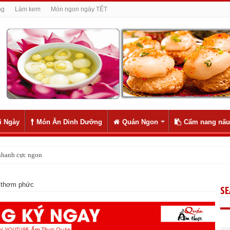
ng
Làm kem
Món ngon ngày TẾT
i Ngày
Món Ăn Dinh Dưỡng
Quán Ngon
Cẩm nang nấu
 nhanh cực ngon
uận lợi, phát đạt
n thơm phức
S