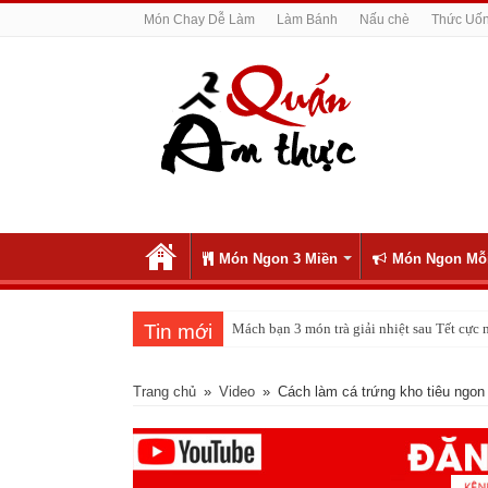
Món Chay Dễ Làm
Làm Bánh
Nấu chè
Thức Uố
Món Ngon 3 Miền
Món Ngon Mỗ
Tin mới
Mách bạn 3 món trà giải nhiệt sau Tết cực
Cách cúng khai trương thế nào để làm ăn th
Trang chủ
»
Video
»
Cách làm cá trứng kho tiêu ngo