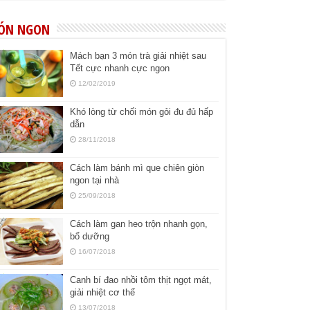
ÓN NGON
Mách bạn 3 món trà giải nhiệt sau
Tết cực nhanh cực ngon
12/02/2019
Khó lòng từ chối món gỏi đu đủ hấp
dẫn
28/11/2018
Cách làm bánh mì que chiên giòn
ngon tại nhà
25/09/2018
Cách làm gan heo trộn nhanh gọn,
bổ dưỡng
16/07/2018
Canh bí đao nhồi tôm thịt ngọt mát,
giải nhiệt cơ thể
13/07/2018