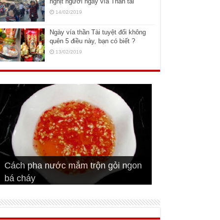
nghịt người ngày vía Thần tài
14/02/2019
Ngày vía thần Tài tuyệt đối không
quên 5 điều này, bạn có biết ?
13/02/2019
Cách pha nước mắm trộn gỏi ngon
Cách ướp sườn non nướng ngon
Bật mí cách ướp sườn cơm tấm
bá cháy
Bí quyết để chiên đậu hũ giòn ngon
đúng vị
Cách ướp thịt heo chiên ngon mềm
ngon