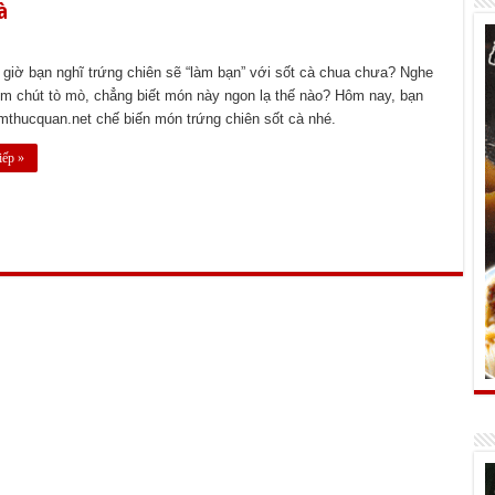
à
 giờ bạn nghĩ trứng chiên sẽ “làm bạn” với sốt cà chua chưa? Nghe
kèm chút tò mò, chẳng biết món này ngon lạ thế nào? Hôm nay, bạn
mthucquan.net chế biến món trứng chiên sốt cà nhé.
iếp »