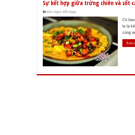
Sự kết hợp giữa trứng chiên và sốt c
Món Ngon Mỗi Ngày
Có bao
lạ lạ 
cùng a
Xem t