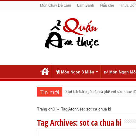
Món Chay Dễ Làm
Làm Bánh
Nấu chè
Thức Uố
Món Ngon 3 Miền
Món Ngon Mỗ
Tin mới
9 lợi ích bất ngờ của cà phê với sức khỏe
Cách pha nước chanh đá ngon đều nhau 10 
Trang chủ
»
Tag Archives: sot ca chua bi
Tag Archives:
sot ca chua bi