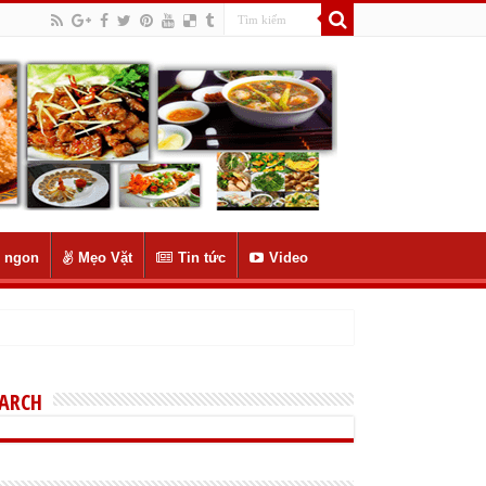
 ngon
Mẹo Vặt
Tin tức
Video
EARCH