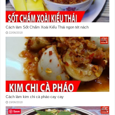
Cách làm Sốt Chấm Xoài Kiểu Thái ngon tét nách
22/06/2018
Cách làm kim chi cà pháo cay cay
19/06/2018
Save