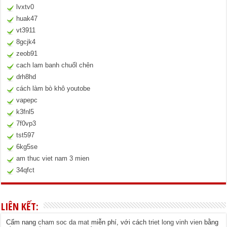
lvxtv0
huak47
vt3911
8gcjk4
zeob91
cach lam banh chuốl chên
drh8hd
cách làm bò khô youtobe
vapepc
k3fnl5
7f0vp3
tst597
6kg5se
am thuc viet nam 3 mien
34qfct
LIÊN KẾT:
Cẩm nang
cham soc da mat
miễn phí, với cách
triet long vinh vien
bằng