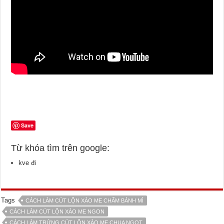
Save
Từ khóa tìm trên google:
kve đi
Tags
CÁCH LÀM CÚT LỘN XÀO ME CHẤM BÁNH MÌ
CÁCH LÀM CÚT LỘN XÀO ME NGON
CÁCH LÀM TRỨNG CÚT LỘN XÀO ME CHUA NGỌT