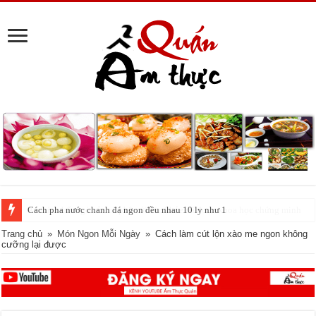
Cách pha nước chanh đá ngon đều nhau 10 ly như 1
Trang chủ
»
Món Ngon Mỗi Ngày
»
Cách làm cút lộn xào me ngon không
cưỡng lại được