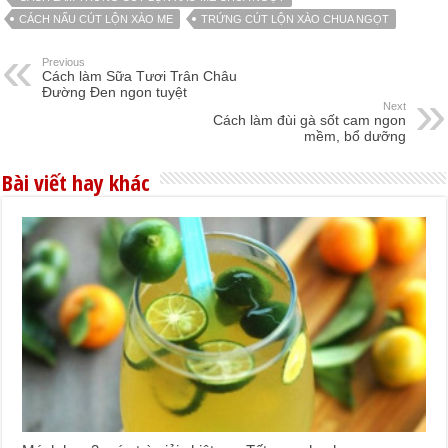
CÁCH NẤU CÚT LỘN XÀO ME
TRỨNG CÚT LỘN XÀO CHUA NGỌT
Previous
Cách làm Sữa Tươi Trân Châu
Đường Đen ngon tuyệt
Next
Cách làm đùi gà sốt cam ngon
mềm, bổ dưỡng
Bài viết hay khác