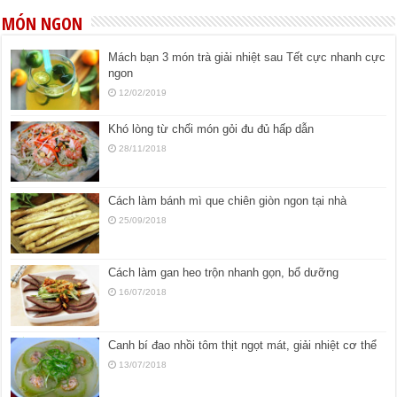
MÓN NGON
Mách bạn 3 món trà giải nhiệt sau Tết cực nhanh cực
ngon
12/02/2019
Khó lòng từ chối món gỏi đu đủ hấp dẫn
28/11/2018
Cách làm bánh mì que chiên giòn ngon tại nhà
25/09/2018
Cách làm gan heo trộn nhanh gọn, bổ dưỡng
16/07/2018
Canh bí đao nhồi tôm thịt ngọt mát, giải nhiệt cơ thể
13/07/2018