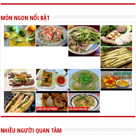
MÓN NGON NỔI BẬT
NHIỀU NGƯỜI QUAN TÂM