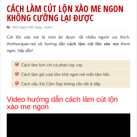
CÁCH LÀM CÚT LỘN XÀO ME NGON
KHÔNG CƯỠNG LẠI ĐƯỢC
Món Ngon Mỗi Ngày
,
Video
Cút lộn xào me là món ăn được rất nhiều người ưa thích.
Amthucquan.net sẽ hướng dẫn
cách làm cút lộn xào me
thơm
ngon, hấp dẫn!
Cách làm kim chi cà pháo cay cay
Cách làm gỏi xoài tôm khô ngon mê mẩn tâm hồn
Cách nấu Xôi Cốm Dẹp không cần nồi & bếp
Video hướng dẫn cách làm cút lộn
xào me ngon