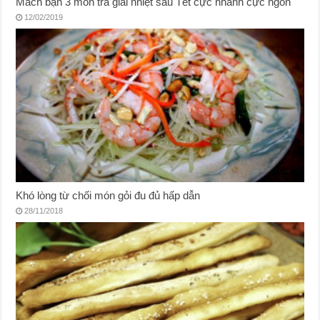
Mách bạn 3 món trà giải nhiệt sau Tết cực nhanh cực ngon
12/02/2019
Khó lòng từ chối món gỏi đu đủ hấp dẫn
28/11/2018