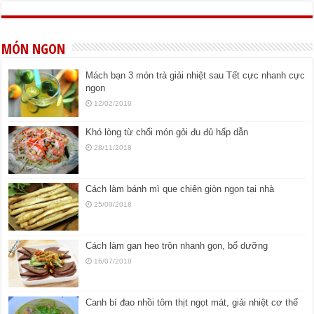
MÓN NGON
Mách bạn 3 món trà giải nhiệt sau Tết cực nhanh cực
ngon
12/02/2019
Khó lòng từ chối món gỏi đu đủ hấp dẫn
28/11/2018
Cách làm bánh mì que chiên giòn ngon tại nhà
25/09/2018
Cách làm gan heo trộn nhanh gọn, bổ dưỡng
16/07/2018
Canh bí đao nhồi tôm thịt ngọt mát, giải nhiệt cơ thể