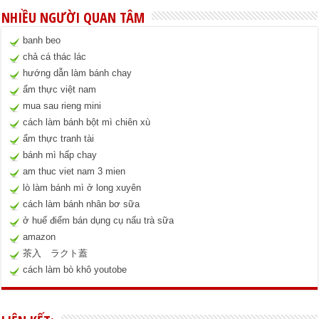
NHIỀU NGƯỜI QUAN TÂM
banh beo
chả cá thác lác
hướng dẫn làm bánh chay
ẩm thực việt nam
mua sau rieng mini
cách làm bánh bột mì chiên xù
ẩm thực tranh tài
bánh mì hấp chay
am thuc viet nam 3 mien
lò làm bánh mì ở long xuyên
cách làm bánh nhân bơ sữa
ở huế điểm bán dụng cụ nấu trà sữa
amazon
茶入 ラクト蓋
cách làm bò khô youtobe