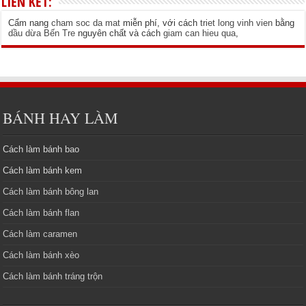
LIÊN KẾT:
Cẩm nang
cham soc da mat
miễn phí, với cách
triet long vinh vien
bằng
dầu dừa Bến Tre
nguyên chất và cách
giam can hieu qua
,
BÁNH HAY LÀM
Cách làm bánh bao
Cách làm bánh kem
Cách làm bánh bông lan
Cách làm bánh flan
Cách làm caramen
Cách làm bánh xèo
Cách làm bánh tráng trộn