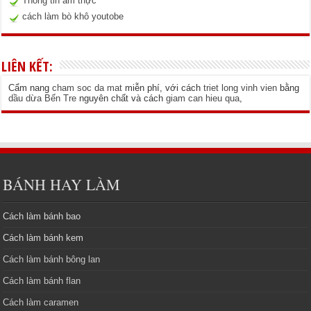
Thông tin ẩm thực
cách làm bò khô youtobe
LIÊN KẾT:
Cẩm nang
cham soc da mat
miễn phí, với cách
triet long vinh vien
bằng
dầu dừa Bến Tre
nguyên chất và cách
giam can hieu qua
,
BÁNH HAY LÀM
Cách làm bánh bao
Cách làm bánh kem
Cách làm bánh bông lan
Cách làm bánh flan
Cách làm caramen