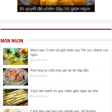
Cách pha nước mắm trộn gỏi ngon
Cách ướp sườn non nướng ngon
Bật mí cách ướp sườn cơm tấm
bá cháy
Bí quyết để chiên đậu hũ giòn ngon
đúng vị
Cách ướp thịt heo chiên ngon mềm
ngon
MÓN NGON
Mách bạn 3 món trà giải nhiệt sau Tết cực nhanh cực
ngon
12/02/2019
Khó lòng từ chối món gỏi đu đủ hấp dẫn
28/11/2018
Cách làm bánh mì que chiên giòn ngon tại nhà
25/09/2018
Cách làm gan heo trộn nhanh gọn, bổ dưỡng