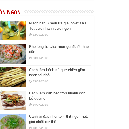
ÓN NGON
Mách bạn 3 món trà giải nhiệt sau
Tết cực nhanh cực ngon
12/02/2019
Khó lòng từ chối món gỏi đu đủ hấp
dẫn
28/11/2018
Cách làm bánh mì que chiên giòn
ngon tại nhà
25/09/2018
Cách làm gan heo trộn nhanh gọn,
bổ dưỡng
16/07/2018
Canh bí đao nhồi tôm thịt ngọt mát,
giải nhiệt cơ thể
13/07/2018