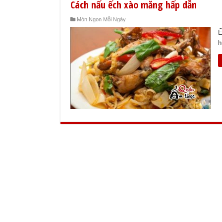
Cách nấu ếch xào măng hấp dẫn
Món Ngon Mỗi Ngày
Ế
h