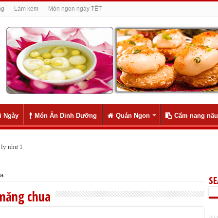
ng
Làm kem
Món ngon ngày TẾT
i Ngày
Món Ăn Dinh Dưỡng
Quán Ngon
Cẩm nang nấu
ly như 1
ua
S
 măng chua