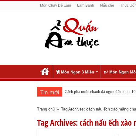
Món Chay Dễ Làm
Làm Bánh
Nấu chè
Thức Uố
Món Ngon 3 Miền
Món Ngon Mỗ
Tin mới
Cách pha nước chanh đá ngon đều nhau 10 
Trang chủ
»
Tag Archives: cách nấu ếch xào măng ch
Tag Archives:
cách nấu ếch xào