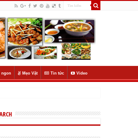
 ngon
Mẹo Vặt
Tin tức
Video
EARCH