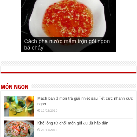
Cách pha nước mắm trộn gỏi ngon
Cách ướp sườn non nướng ngon
Bật mí cách ướp sườn cơm tấm
bá cháy
Bí quyết để chiên đậu hũ giòn ngon
đúng vị
Cách ướp thịt heo chiên ngon mềm
ngon
MÓN NGON
Mách bạn 3 món trà giải nhiệt sau Tết cực nhanh cực
ngon
12/02/2019
Khó lòng từ chối món gỏi đu đủ hấp dẫn
28/11/2018