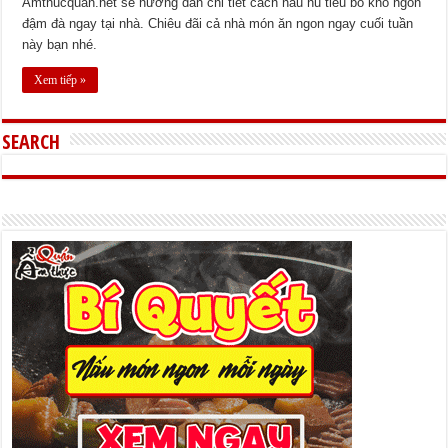
Amthucquan.net sẽ hướng dẫn chi tiết cách nấu hủ tiếu bò kho ngon
đậm đà ngay tại nhà. Chiêu đãi cả nhà món ăn ngon ngay cuối tuần
này bạn nhé.
Xem tiếp »
SEARCH