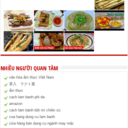
NHIỀU NGƯỜI QUAN TÂM
văn hóa ẩm thực Việt Nam
茶入 ラクト蓋
ẩm thực
cach lam banh phi da
amazon
cách làm bánh bột mì chiên xù
cua hang dung cu lam banh
cửa hàng bán dụng cụ ngành may mặc