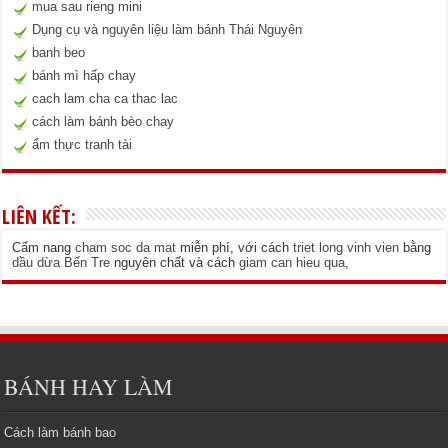
mua sau rieng mini
Dụng cụ và nguyên liệu làm bánh Thái Nguyên
banh beo
bánh mì hấp chay
cach lam cha ca thac lac
cách làm bánh bèo chay
ẩm thực tranh tài
LIÊN KẾT:
Cẩm nang
cham soc da mat
miễn phí, với cách
triet long vinh vien
bằng
dầu dừa Bến Tre
nguyên chất và cách
giam can hieu qua
,
BÁNH HAY LÀM
Cách làm bánh bao