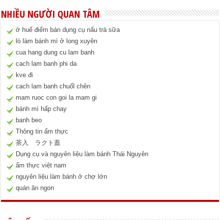
NHIỀU NGƯỜI QUAN TÂM
ở huế điểm bán dụng cụ nấu trà sữa
lò làm bánh mì ở long xuyên
cua hang dung cu lam banh
cach lam banh phi da
kve đi
cach lam banh chuốl chên
mam ruoc con goi la mam gi
bánh mì hấp chay
banh beo
Thông tin ẩm thực
茶入 ラクト蓋
Dụng cụ và nguyên liệu làm bánh Thái Nguyên
ẩm thực việt nam
nguyên liệu làm bánh ở chợ lớn
quán ăn ngon