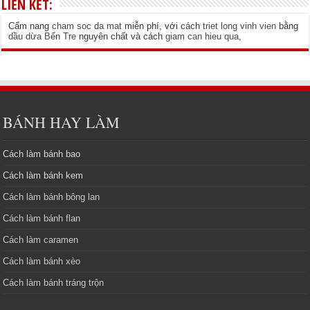
LIÊN KẾT:
Cẩm nang
cham soc da mat
miễn phí, với cách
triet long vinh vien
bằng
dầu dừa Bến Tre
nguyên chất và cách
giam can hieu qua
,
BÁNH HAY LÀM
Cách làm bánh bao
Cách làm bánh kem
Cách làm bánh bông lan
Cách làm bánh flan
Cách làm caramen
Cách làm bánh xèo
Cách làm bánh tráng trộn