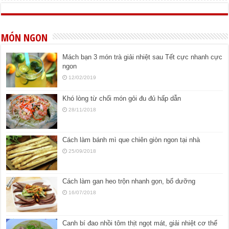
MÓN NGON
Mách bạn 3 món trà giải nhiệt sau Tết cực nhanh cực
ngon
12/02/2019
Khó lòng từ chối món gỏi đu đủ hấp dẫn
28/11/2018
Cách làm bánh mì que chiên giòn ngon tại nhà
25/09/2018
Cách làm gan heo trộn nhanh gọn, bổ dưỡng
16/07/2018
Canh bí đao nhồi tôm thịt ngọt mát, giải nhiệt cơ thể