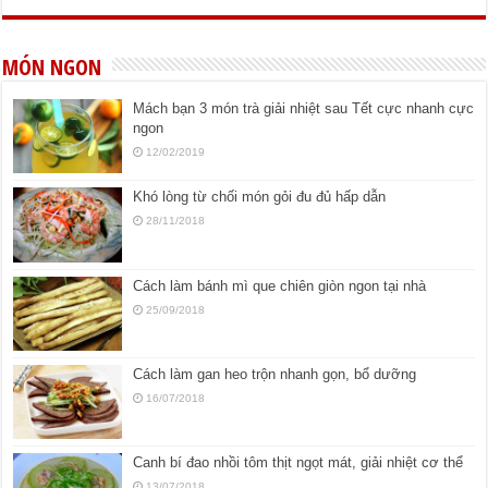
MÓN NGON
Mách bạn 3 món trà giải nhiệt sau Tết cực nhanh cực
ngon
12/02/2019
Khó lòng từ chối món gỏi đu đủ hấp dẫn
28/11/2018
Cách làm bánh mì que chiên giòn ngon tại nhà
25/09/2018
Cách làm gan heo trộn nhanh gọn, bổ dưỡng
16/07/2018
Canh bí đao nhồi tôm thịt ngọt mát, giải nhiệt cơ thể
13/07/2018