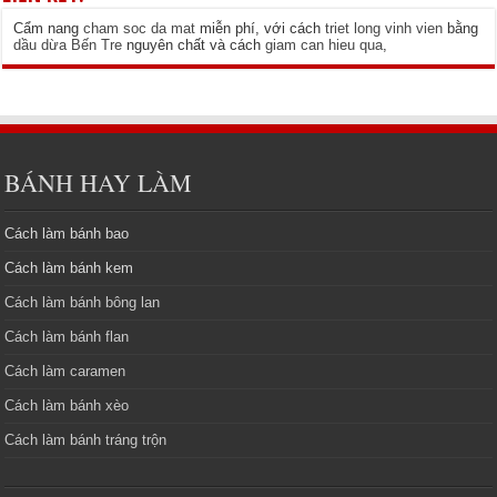
Cẩm nang
cham soc da mat
miễn phí, với cách
triet long vinh vien
bằng
dầu dừa Bến Tre
nguyên chất và cách
giam can hieu qua
,
BÁNH HAY LÀM
Cách làm bánh bao
Cách làm bánh kem
Cách làm bánh bông lan
Cách làm bánh flan
Cách làm caramen
Cách làm bánh xèo
Cách làm bánh tráng trộn