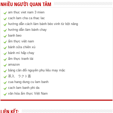
NHIỀU NGƯỜI QUAN TÂM
am thuc viet nam 3 mien
cach lam cha ca thac lac
hướng dẫn cách làm bánh bèo vinh từ bột năng
hướng dẫn làm bánh chay
banh beo
ẩm thực việt nam
bánh sữa chiên xù
bánh mì hấp chay
ẩm thực tranh tài
amazon
bảng cân đối nguyên phụ liệu may mặc
茶入 ラクト蓋
cua hang dung cu lam banh
cach lam banh phi da
văn hóa ẩm thực Việt Nam
LIÊN KẾT: