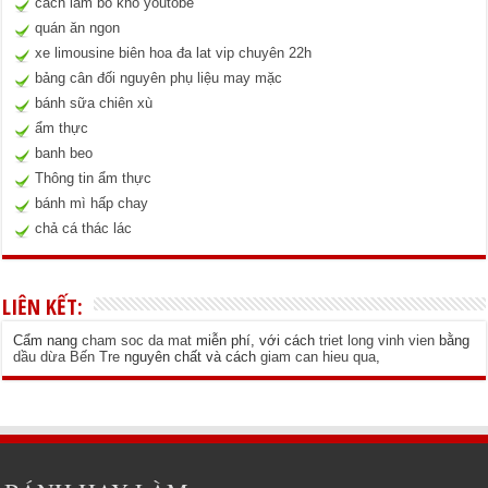
cách làm bò khô youtobe
quán ăn ngon
xe limousine biên hoa đa lat vip chuyên 22h
bảng cân đối nguyên phụ liệu may mặc
bánh sữa chiên xù
ẩm thực
banh beo
Thông tin ẩm thực
bánh mì hấp chay
chả cá thác lác
LIÊN KẾT:
Cẩm nang
cham soc da mat
miễn phí, với cách
triet long vinh vien
bằng
dầu dừa Bến Tre
nguyên chất và cách
giam can hieu qua
,