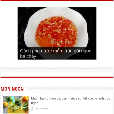
Cách pha nước mắm trộn gỏi ngon
Cách ướp sườn non nướng ngon
Bật mí cách ướp sườn cơm tấm
bá cháy
Bí quyết để chiên đậu hũ giòn ngon
đúng vị
Cách ướp thịt heo chiên ngon mềm
ngon
MÓN NGON
Mách bạn 3 món trà giải nhiệt sau Tết cực nhanh cực
ngon
12/02/2019