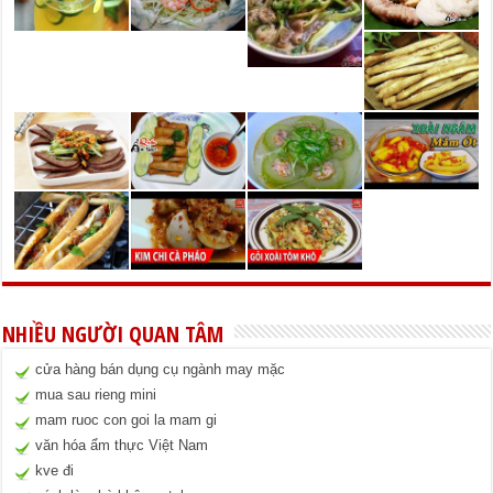
NHIỀU NGƯỜI QUAN TÂM
cửa hàng bán dụng cụ ngành may mặc
mua sau rieng mini
mam ruoc con goi la mam gi
văn hóa ẩm thực Việt Nam
kve đi