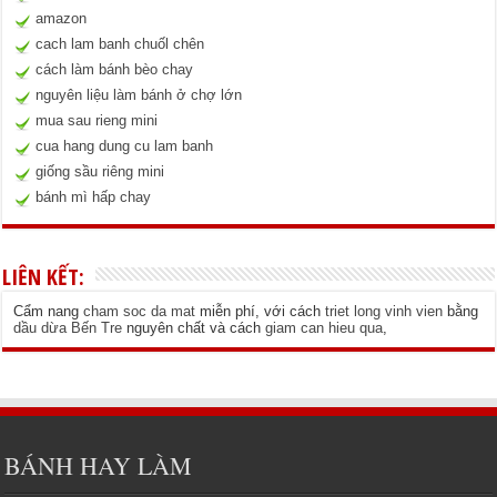
amazon
cach lam banh chuốl chên
cách làm bánh bèo chay
nguyên liệu làm bánh ở chợ lớn
mua sau rieng mini
cua hang dung cu lam banh
giống sầu riêng mini
bánh mì hấp chay
LIÊN KẾT:
Cẩm nang
cham soc da mat
miễn phí, với cách
triet long vinh vien
bằng
dầu dừa Bến Tre
nguyên chất và cách
giam can hieu qua
,
BÁNH HAY LÀM