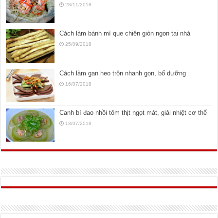
28/11/2018
Cách làm bánh mì que chiên giòn ngon tại nhà
25/09/2018
Cách làm gan heo trộn nhanh gọn, bổ dưỡng
16/07/2018
Canh bí đao nhồi tôm thịt ngọt mát, giải nhiệt cơ thể
13/07/2018