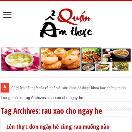
9 lợi ích bất ngờ của cà phê với sức khỏe đã được khoa học chứng minh
Cách pha nước chanh đá ngon đều nhau 10 ly như 1
Trang chủ
»
Tag Archives: rau xao cho ngay he
Tag Archives:
rau xao cho ngay he
Lên thực đơn ngày hè cùng rau muống xào