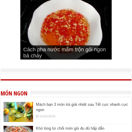
Cách pha nước mắm trộn gỏi ngon
Cách ướp sườn non nướng ngon
Bật mí cách ướp sườn cơm tấm
bá cháy
Bí quyết để chiên đậu hũ giòn ngon
đúng vị
Cách ướp thịt heo chiên ngon mềm
ngon
MÓN NGON
Mách bạn 3 món trà giải nhiệt sau Tết cực nhanh cực
ngon
12/02/2019
Khó lòng từ chối món gỏi đu đủ hấp dẫn