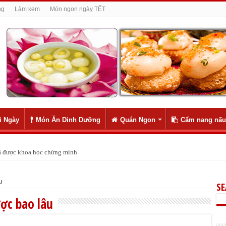
ng
Làm kem
Món ngon ngày TẾT
i Ngày
Món Ăn Dinh Dưỡng
Quán Ngon
Cẩm nang nấu
 đã được khoa học chứng minh
u
S
ợc bao lâu