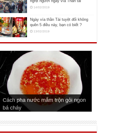
nghịt người ngày vía Thần tài
14/02/2019
Ngày vía thần Tài tuyệt đối không
quên 5 điều này, bạn có biết ?
13/02/2019
Cách pha nước mắm trộn gỏi ngon
Cách ướp sườn non nướng ngon
Bật mí cách ướp sườn cơm tấm
bá cháy
Bí quyết để chiên đậu hũ giòn ngon
đúng vị
Cách ướp thịt heo chiên ngon mềm
ngon