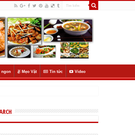
 ngon
Mẹo Vặt
Tin tức
Video
EARCH