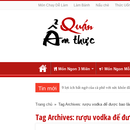
Món Chay Dễ Làm
Làm Bánh
Nấu chè
Thức Uố
Món Ngon 3 Miền
Món Ngon Mỗ
Tin mới
9 lợi ích bất ngờ của cà phê với sức khỏe
Trang chủ
»
Tag Archives: rượu vodka để được bao lâ
Tag Archives:
rượu vodka để đư