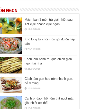
ÓN NGON
Mách bạn 3 món trà giải nhiệt sau
Tết cực nhanh cực ngon
12/02/2019
Khó lòng từ chối món gỏi đu đủ hấp
dẫn
28/11/2018
Cách làm bánh mì que chiên giòn
ngon tại nhà
25/09/2018
Cách làm gan heo trộn nhanh gọn,
bổ dưỡng
16/07/2018
Canh bí đao nhồi tôm thịt ngọt mát,
giải nhiệt cơ thể
13/07/2018