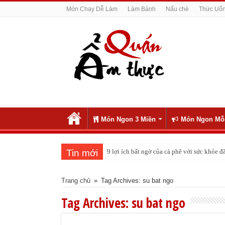
Món Chay Dễ Làm
Làm Bánh
Nấu chè
Thức Uố
Món Ngon 3 Miền
Món Ngon Mỗ
Tin mới
9 lợi ích bất ngờ của cà phê với sức khỏe
Trang chủ
»
Tag Archives: su bat ngo
Tag Archives:
su bat ngo