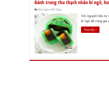
Bánh trung thu thạch nhân bí ngô, hư
Món Ngon Mỗi Ngày
Với nguyên liệu tự 
bí ngô để cùng gia 
Xem tiếp »