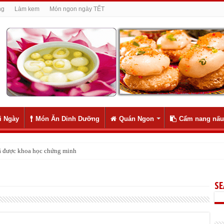
ng
Làm kem
Món ngon ngày TẾT
i Ngày
Món Ăn Dinh Dưỡng
Quán Ngon
Cẩm nang nấu
 đã được khoa học chứng minh
S