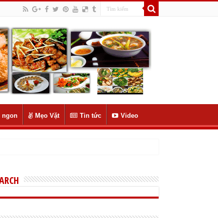
 ngon
Mẹo Vặt
Tin tức
Video
EARCH