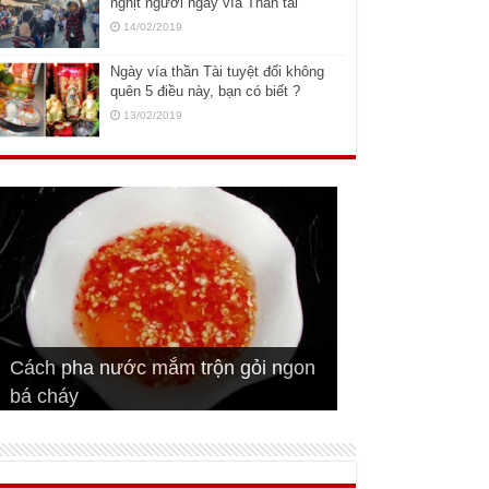
nghịt người ngày vía Thần tài
14/02/2019
Ngày vía thần Tài tuyệt đối không
quên 5 điều này, bạn có biết ?
13/02/2019
Cách pha nước mắm trộn gỏi ngon
Cách ướp sườn non nướng ngon
Bật mí cách ướp sườn cơm tấm
bá cháy
Bí quyết để chiên đậu hũ giòn ngon
đúng vị
Cách ướp thịt heo chiên ngon mềm
ngon