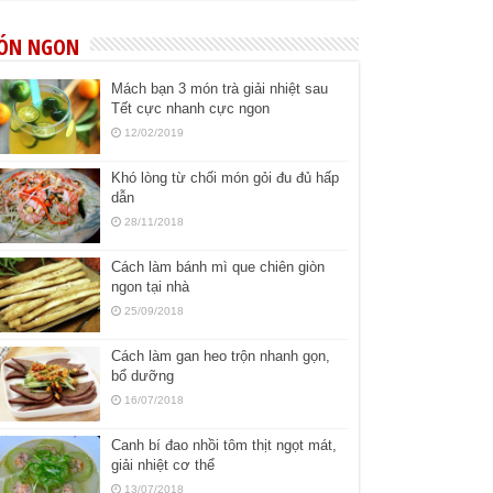
ÓN NGON
Mách bạn 3 món trà giải nhiệt sau
Tết cực nhanh cực ngon
12/02/2019
Khó lòng từ chối món gỏi đu đủ hấp
dẫn
28/11/2018
Cách làm bánh mì que chiên giòn
ngon tại nhà
25/09/2018
Cách làm gan heo trộn nhanh gọn,
bổ dưỡng
16/07/2018
Canh bí đao nhồi tôm thịt ngọt mát,
giải nhiệt cơ thể
13/07/2018