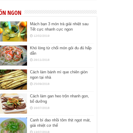
ÓN NGON
Mách bạn 3 món trà giải nhiệt sau
Tết cực nhanh cực ngon
12/02/2019
Khó lòng từ chối món gỏi đu đủ hấp
dẫn
28/11/2018
Cách làm bánh mì que chiên giòn
ngon tại nhà
25/09/2018
Cách làm gan heo trộn nhanh gọn,
bổ dưỡng
16/07/2018
Canh bí đao nhồi tôm thịt ngọt mát,
giải nhiệt cơ thể
13/07/2018