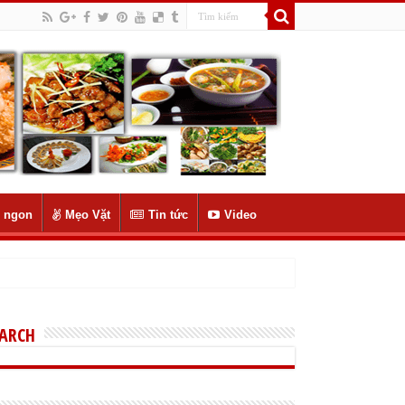
 ngon
Mẹo Vặt
Tin tức
Video
EARCH