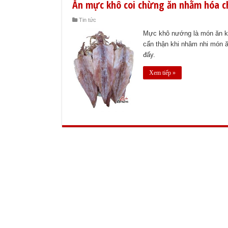
Ăn mực khô coi chừng ăn nhằm hóa c
Tin tức
Mực khô nướng là món ăn kh
cẩn thận khi nhâm nhi món ă
đấy.
Xem tiếp »