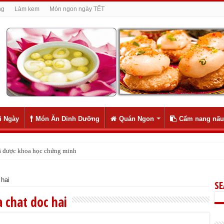
ng
Làm kem
Món ngon ngày TẾT
i Ngày
Món Ăn Dinh Dưỡng
Quán Ngon
Cẩm nang nấu
 đã được khoa học chứng minh
 hai
S
 chat doc hai