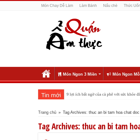
Món Chay Dễ Làm
Làm Bánh
Nấu chè
Thức Uố
Món Ngon 3 Miền
Món Ngon Mỗ
Tin mới
9 lợi ích bất ngờ của cà phê với sức khỏe
Trang chủ
»
Tag Archives: thuc an bi tam hoa chat doc
Tag Archives:
thuc an bi tam hoa