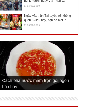
nghịt người ngày vía Thần tài
14/02/2019
Ngày vía thần Tài tuyệt đối không
quên 5 điều này, bạn có biết ?
13/02/2019
Cách pha nước mắm trộn gỏi ngon
Cách ướp sườn non nướng ngon
Bật mí cách ướp sườn cơm tấm
bá cháy
Bí quyết để chiên đậu hũ giòn ngon
đúng vị
Cách ướp thịt heo chiên ngon mềm
ngon