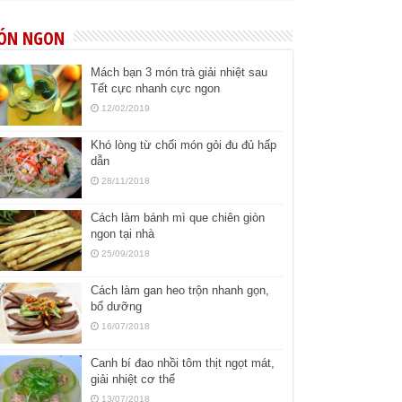
ÓN NGON
Mách bạn 3 món trà giải nhiệt sau
Tết cực nhanh cực ngon
12/02/2019
Khó lòng từ chối món gỏi đu đủ hấp
dẫn
28/11/2018
Cách làm bánh mì que chiên giòn
ngon tại nhà
25/09/2018
Cách làm gan heo trộn nhanh gọn,
bổ dưỡng
16/07/2018
Canh bí đao nhồi tôm thịt ngọt mát,
giải nhiệt cơ thể
13/07/2018