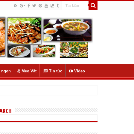
 ngon
Mẹo Vặt
Tin tức
Video
EARCH