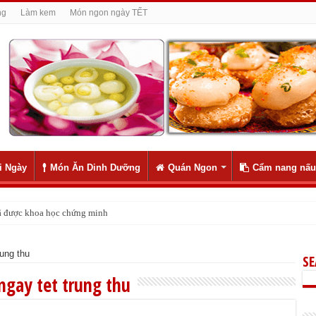
ng
Làm kem
Món ngon ngày TẾT
i Ngày
Món Ăn Dinh Dưỡng
Quán Ngon
Cẩm nang nấu
 đã được khoa học chứng minh
rung thu
S
ngay tet trung thu