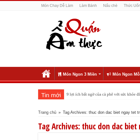
Món Chay Dễ Làm
Làm Bánh
Nấu chè
Thức Uố
Món Ngon 3 Miền
Món Ngon Mỗ
Tin mới
9 lợi ích bất ngờ của cà phê với sức khỏe
Trang chủ
»
Tag Archives: thuc don dac biet ngay tet t
Tag Archives:
thuc don dac biet 