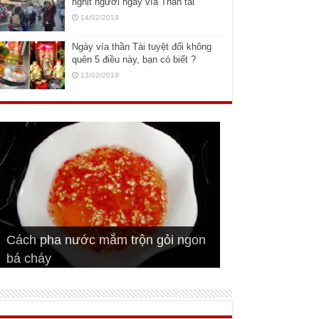
nghịt người ngày vía Thần tài
14/02/2019
Ngày vía thần Tài tuyệt đối không
quên 5 điều này, bạn có biết ?
13/02/2019
Cách pha nước mắm trộn gỏi ngon
Cách ướp sườn non nướng ngon
Bật mí cách ướp sườn cơm tấm
bá cháy
Bí quyết để chiên đậu hũ giòn ngon
đúng vị
Cách ướp thịt heo chiên ngon mềm
ngon