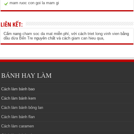
mam ruoc con goi la mam gi
LIÊN KẾT:
Cẩm nang
cham soc da mat
miễn phí, với cách
triet long vinh vien
bằng
dầu dừa Bến Tre
nguyên chất và cách
giam can hieu qua
,
BÁNH HAY LÀM
Cách làm bánh bao
Cách làm bánh kem
Cách làm bánh bông lan
Cách làm bánh flan
Cách làm caramen