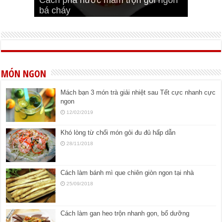
Cách pha nước mắm trộn gỏi ngon
Cách ướp sườn non nướng ngon
Bật mí cách ướp sườn cơm tấm
bá cháy
Bí quyết để chiên đậu hũ giòn ngon
đúng vị
Cách ướp thịt heo chiên ngon mềm
ngon
MÓN NGON
Mách bạn 3 món trà giải nhiệt sau Tết cực nhanh cực
ngon
12/02/2019
Khó lòng từ chối món gỏi đu đủ hấp dẫn
28/11/2018
Cách làm bánh mì que chiên giòn ngon tại nhà
25/09/2018
Cách làm gan heo trộn nhanh gọn, bổ dưỡng