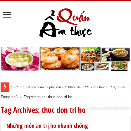
9 lợi ích bất ngờ của cà phê với sức khỏe đã được khoa học chứng minh
Trang chủ
»
Tag Archives: thuc don tri ho
Tag Archives:
thuc don tri ho
Những món ăn trị ho nhanh chóng