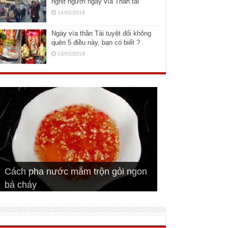
nghịt người ngày vía Thần tài
14/02/2019
Ngày vía thần Tài tuyệt đối không
quên 5 điều này, bạn có biết ?
13/02/2019
Cách pha nước mắm trộn gỏi ngon
Cách ướp sườn non nướng ngon
Bật mí cách ướp sườn cơm tấm
bá cháy
Bí quyết để chiên đậu hũ giòn ngon
đúng vị
Cách ướp thịt heo chiên ngon mềm
ngon