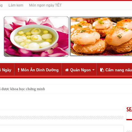
ng
Làm kem
Món ngon ngày TẾT
i Ngày
Món Ăn Dinh Dưỡng
Quán Ngon
Cẩm nang nấu
 đã được khoa học chứng minh
S