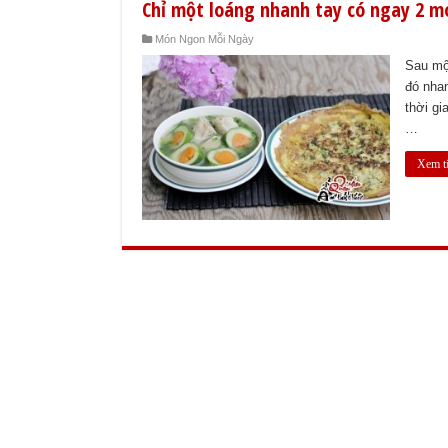
Chỉ một loáng nhanh tay có ngay 2 m
Món Ngon Mỗi Ngày
Sau mộ
đó nhan
thời gi
…
Xem t