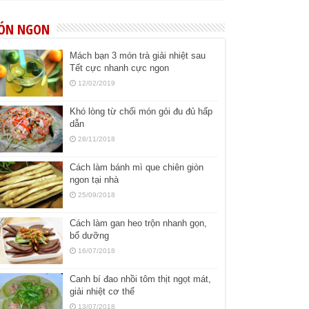
ÓN NGON
Mách bạn 3 món trà giải nhiệt sau
Tết cực nhanh cực ngon
12/02/2019
Khó lòng từ chối món gỏi đu đủ hấp
dẫn
28/11/2018
Cách làm bánh mì que chiên giòn
ngon tại nhà
25/09/2018
Cách làm gan heo trộn nhanh gọn,
bổ dưỡng
16/07/2018
Canh bí đao nhồi tôm thịt ngọt mát,
giải nhiệt cơ thể
13/07/2018