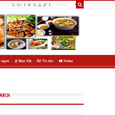
 ngon
Mẹo Vặt
Tin tức
Video
EARCH