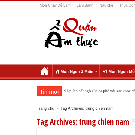
Món Chay Dễ Làm
Làm Bánh
Nấu chè
Thức Uố
Món Ngon 3 Miền
Món Ngon Mỗ
Tin mới
9 lợi ích bất ngờ của cà phê với sức khỏe
Trang chủ
»
Tag Archives: trung chien nam
Tag Archives:
trung chien nam