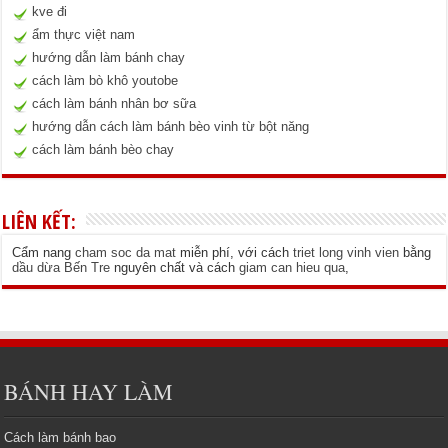
kve đi
ẩm thực việt nam
hướng dẫn làm bánh chay
cách làm bò khô youtobe
cách làm bánh nhân bơ sữa
hướng dẫn cách làm bánh bèo vinh từ bột năng
cách làm bánh bèo chay
LIÊN KẾT:
Cẩm nang
cham soc da mat
miễn phí, với cách
triet long vinh vien
bằng
dầu dừa Bến Tre
nguyên chất và cách
giam can hieu qua
,
BÁNH HAY LÀM
Cách làm bánh bao