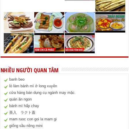
NHIỀU NGƯỜI QUAN TÂM
banh beo
lò làm bánh mì ở long xuyên
cửa hàng bán dụng cụ ngành may mặc
quán ăn ngon
bánh mì hấp chay
茶入 ラクト蓋
mam ruoc con goi la mam gi
giống sầu riêng mini