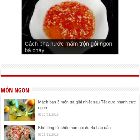
Cách pha nước mắm trộn gỏi ngon
Cách ướp sườn non nướng ngon
Bật mí cách ướp sườn cơm tấm
bá cháy
Bí quyết để chiên đậu hũ giòn ngon
đúng vị
Cách ướp thịt heo chiên ngon mềm
ngon
MÓN NGON
Mách bạn 3 món trà giải nhiệt sau Tết cực nhanh cực
ngon
12/02/2019
Khó lòng từ chối món gỏi đu đủ hấp dẫn
28/11/2018