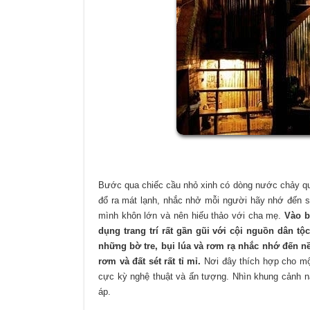
Bước qua chiếc cầu nhỏ xinh có dòng nước chảy q
đổ ra mát lạnh, nhắc nhở mỗi người hãy nhớ đến s
mình khôn lớn và nên hiếu thảo với cha mẹ.
Vào b
dụng trang trí rất gần gũi với cội nguồn dân tộ
những bờ tre, bụi lúa và rơm rạ nhắc nhớ đến 
rơm và đất sét rất tỉ mỉ.
Nơi đây thích hợp cho m
cực kỳ nghệ thuật và ấn tượng. Nhìn khung cảnh n
áp.