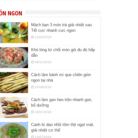
ÓN NGON
Mách bạn 3 món trà giải nhiệt sau
Tết cực nhanh cực ngon
12/02/2019
Khó lòng từ chối món gỏi đu đủ hấp
dẫn
28/11/2018
Cách làm bánh mì que chiên giòn
ngon tại nhà
25/09/2018
Cách làm gan heo trộn nhanh gọn,
bổ dưỡng
16/07/2018
Canh bí đao nhồi tôm thịt ngọt mát,
giải nhiệt cơ thể
13/07/2018