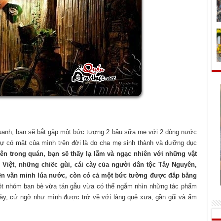
uanh, bạn sẽ bắt gặp một bức tượng 2 bầu sữa mẹ với 2 dòng nước
ự có mặt của mình trên đời là do cha mẹ sinh thành và dưỡng dục
ên trong quán, bạn sẽ thấy lạ lẫm và ngạc nhiên với những vật
c Việt, những chiếc gùi, cái cày của người dân tộc Tây Nguyên,
nền văn minh lúa nước, còn có cả một bức tường được đắp bằng
ột nhóm bạn bè vừa tán gẫu vừa có thể ngắm nhìn những tác phẩm
ày, cứ ngỡ như mình được trở về với làng quê xưa, gần gũi và ấm