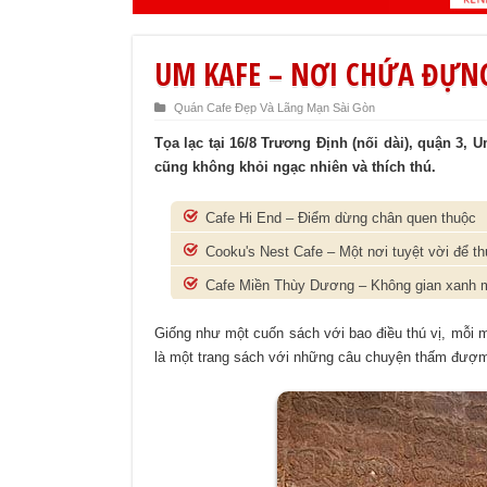
UM KAFE – NƠI CHỨA ĐỰNG
Quán Cafe Đẹp Và Lãng Mạn Sài Gòn
Tọa lạc tại 16/8 Trương Định (nối dài), quận 3, 
cũng không khỏi ngạc nhiên và thích thú.
Cafe Hi End – Điểm dừng chân quen thuộc
Cooku's Nest Cafe – Một nơi tuyệt vời để th
Cafe Miền Thùy Dương – Không gian xanh ma
Giống như một cuốn sách với bao điều thú vị, mỗi m
là một trang sách với những câu chuyện thấm đượm