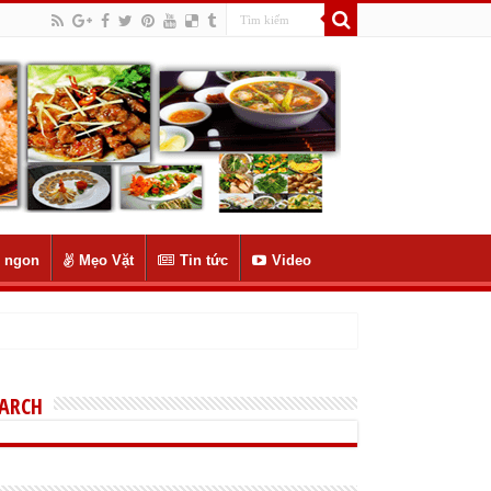
 ngon
Mẹo Vặt
Tin tức
Video
EARCH