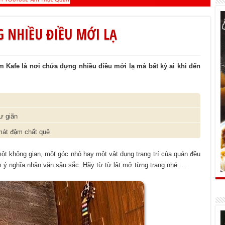
 NHIỀU ĐIỀU MỚI LẠ
Um Kafe là nơi chứa đựng nhiều điều mới lạ mà bất kỳ ai khi đến
ư giãn
́t đậm chất quê
ột không gian, một góc nhỏ hay một vật dụng trang trí của quán đều
 ý nghĩa nhân văn sâu sắc. Hãy từ từ lật mở từng trang nhé …