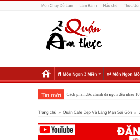
Món Chay Dễ Làm
Làm Bánh
Nấu chè
Thức Uố
Món Ngon 3 Miền
Món Ngon Mỗ
Tin mới
Cách pha nước chanh đá ngon đều nhau 10 
Trang chủ
»
Quán Cafe Đẹp Và Lãng Mạn Sài Gòn
»