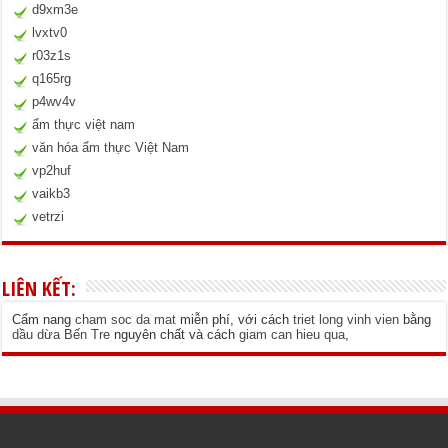
d9xm3e
lvxtv0
r03z1s
q165rg
p4wv4v
ẩm thực việt nam
văn hóa ẩm thực Việt Nam
vp2huf
vaikb3
vetrzi
LIÊN KẾT:
Cẩm nang
cham soc da mat
miễn phí, với cách
triet long vinh vien
bằng
dầu dừa Bến Tre
nguyên chất và cách
giam can hieu qua
,