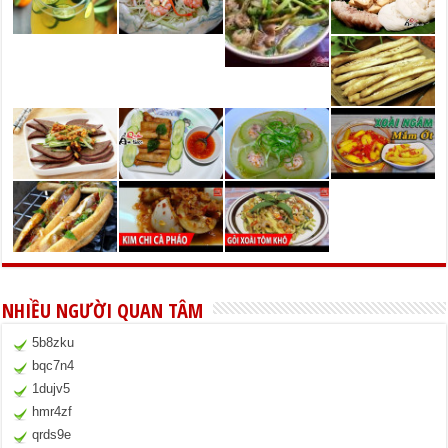
NHIỀU NGƯỜI QUAN TÂM
5b8zku
bqc7n4
1dujv5
hmr4zf
qrds9e