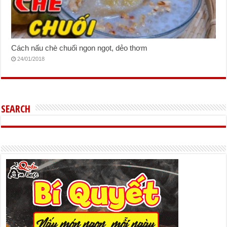
Cách nấu chè chuối ngon ngọt, dẻo thơm
24/01/2018
SEARCH