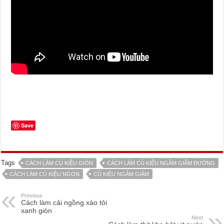
Save
Tags
CÁCH LÀM CỦ KIỆU GIÒN
CÁCH LÀM CỦ KIỆU NGÂM GIẤM ĐƯỜNG
CÁCH LÀM CỦ KIỆU NGON
CỦ KIỆU NGÂM GIẤM
Previous
Cách làm cải ngồng xào tỏi
xanh giòn
Next