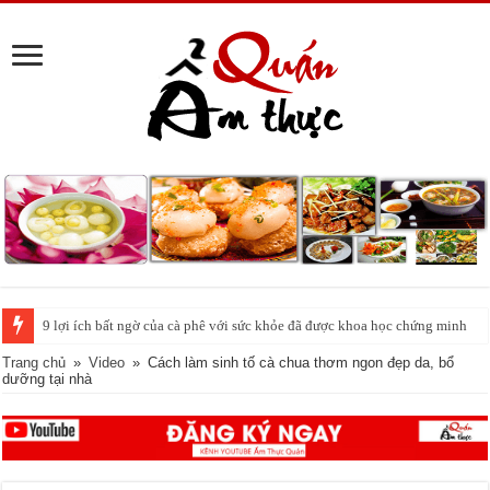
Cách pha nước chanh đá ngon đều nhau 10 ly như 1
Trang chủ
»
Video
»
Cách làm sinh tố cà chua thơm ngon đẹp da, bổ
dưỡng tại nhà