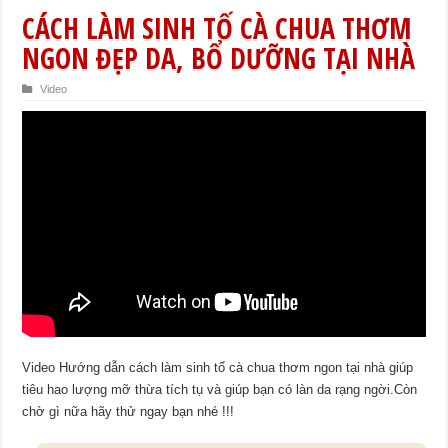
CÁCH LÀM SINH TỐ CÀ CHUA THƠM
NGON ĐẸP DA, BỔ DƯỠNG TẠI NHÀ
Video
Video Hướng dẫn cách làm sinh tố cà chua thơm ngon tại nhà giúp
tiêu hao lượng mỡ thừa tích tụ và giúp bạn có làn da rạng ngời.Còn
chờ gì nữa hãy thử ngay bạn nhé !!!