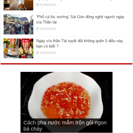
21/04/2019
‘Phố cá lóc nướng’ Sài Gòn đông nghịt người ngày
vía Thần tài
14/02/2019
Ngày vía thần Tài tuyệt đối không quên 5 điều này,
bạn có biết ?
13/02/2019
Cách pha nước mắm trộn gỏi ngon
Cách ướp sườn non nướng ngon
Bật mí cách ướp sườn cơm tấm
bá cháy
Bí quyết để chiên đậu hũ giòn ngon
đúng vị
Cách ướp thịt heo chiên ngon mềm
ngon