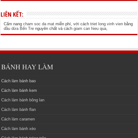
LIÊN KẾT:
Cẩm nang
cham soc da mat
miễn phí, với cách
triet long vinh vien
bằng
dầu dừa Bến Tre
nguyên chất và cách
giam can hieu qua
,
BÁNH HAY LÀM
Cách làm bánh bao
Cách làm bánh kem
Cách làm bánh bông lan
Cách làm bánh flan
Cách làm caramen
Cách làm bánh xèo