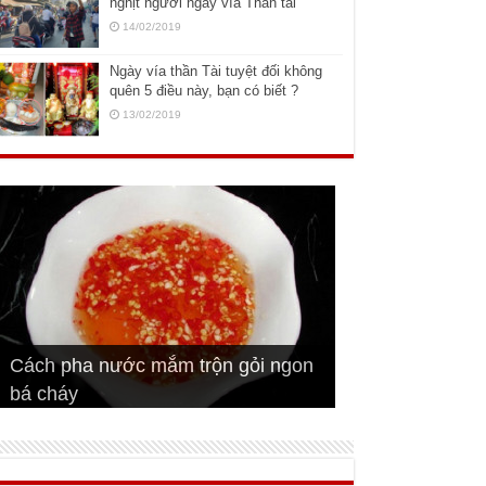
nghịt người ngày vía Thần tài
14/02/2019
Ngày vía thần Tài tuyệt đối không
quên 5 điều này, bạn có biết ?
13/02/2019
Cách pha nước mắm trộn gỏi ngon
Cách ướp sườn non nướng ngon
Bật mí cách ướp sườn cơm tấm
bá cháy
Bí quyết để chiên đậu hũ giòn ngon
đúng vị
Cách ướp thịt heo chiên ngon mềm
ngon