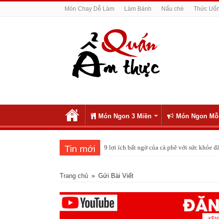
Món Chay Dễ Làm
Làm Bánh
Nấu chè
Thức Uố
Món Ngon 3 Miền
Món Ngon Mỗ
Tin mới
9 lợi ích bất ngờ của cà phê với sức khỏe
Trang chủ
»
Gửi Bài Viết