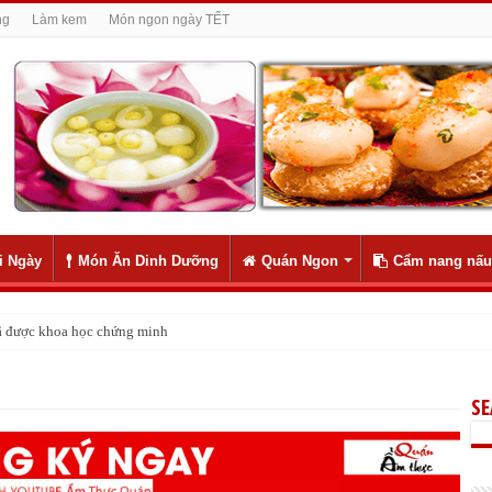
ng
Làm kem
Món ngon ngày TẾT
i Ngày
Món Ăn Dinh Dưỡng
Quán Ngon
Cẩm nang nấu
 đã được khoa học chứng minh
S