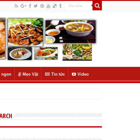
 ngon
Mẹo Vặt
Tin tức
Video
EARCH