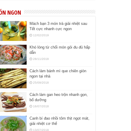
ÓN NGON
Mách bạn 3 món trà giải nhiệt sau
Tết cực nhanh cực ngon
12/02/2019
Khó lòng từ chối món gỏi đu đủ hấp
dẫn
28/11/2018
Cách làm bánh mì que chiên giòn
ngon tại nhà
25/09/2018
Cách làm gan heo trộn nhanh gọn,
bổ dưỡng
16/07/2018
Canh bí đao nhồi tôm thịt ngọt mát,
giải nhiệt cơ thể
13/07/2018