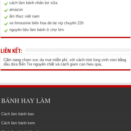
cách làm bánh nhân bơ sữa
amazon
ẩm thực việt nam
xe limousine biên hoa đa lat vip chuyên 22h
nguyên liệu làm bánh ở chợ lớn
LIÊN KẾT:
Cẩm nang
cham soc da mat
miễn phí, với cách
triet long vinh vien
bằng
dầu dừa Bến Tre
nguyên chất và cách
giam can hieu qua
,
BÁNH HAY LÀM
Cách làm bánh bao
Cách làm bánh kem