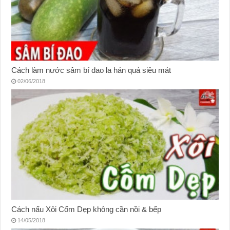
Cách làm nước sâm bí đao la hán quả siêu mát
02/06/2018
Cách nấu Xôi Cốm Dẹp không cần nồi & bếp
14/05/2018