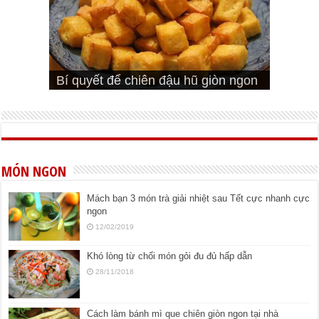
Cách pha nước mắm trộn gỏi ngon
Cách ướp sườn non nướng ngon
Bật mí cách ướp sườn cơm tấm
bá cháy
Bí quyết để chiên đậu hũ giòn ngon
đúng vị
Cách ướp thịt heo chiên ngon mềm
ngon
MÓN NGON
Mách bạn 3 món trà giải nhiệt sau Tết cực nhanh cực
ngon
12/02/2019
Khó lòng từ chối món gỏi đu đủ hấp dẫn
28/11/2018
Cách làm bánh mì que chiên giòn ngon tại nhà