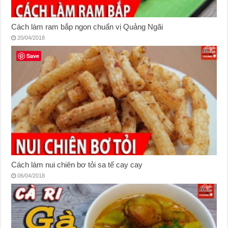
Cách làm ram bắp ngon chuẩn vị Quảng Ngãi
20/04/2018
Save
Cách làm nui chiên bơ tỏi sa tế cay cay
06/04/2018