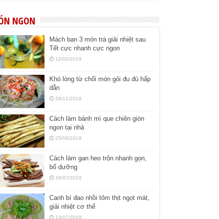
ÓN NGON
Mách bạn 3 món trà giải nhiệt sau
Tết cực nhanh cực ngon
12/02/2019
Khó lòng từ chối món gỏi đu đủ hấp
dẫn
28/11/2018
Cách làm bánh mì que chiên giòn
ngon tại nhà
25/09/2018
Cách làm gan heo trộn nhanh gọn,
bổ dưỡng
16/07/2018
Canh bí đao nhồi tôm thịt ngọt mát,
giải nhiệt cơ thể
13/07/2018