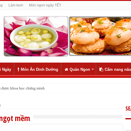
ng
Làm kem
Món ngon ngày TẾT
i Ngày
Món Ăn Dinh Dưỡng
Quán Ngon
Cẩm nang nấu
 đã được khoa học chứng minh
m
S
 ngọt mềm