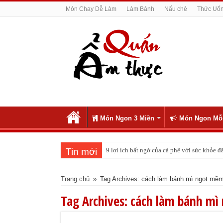
Món Chay Dễ Làm
Làm Bánh
Nấu chè
Thức Uố
Món Ngon 3 Miền
Món Ngon Mỗ
Tin mới
9 lợi ích bất ngờ của cà phê với sức khỏe
Trang chủ
»
Tag Archives: cách làm bánh mì ngọt mề
Tag Archives:
cách làm bánh mì