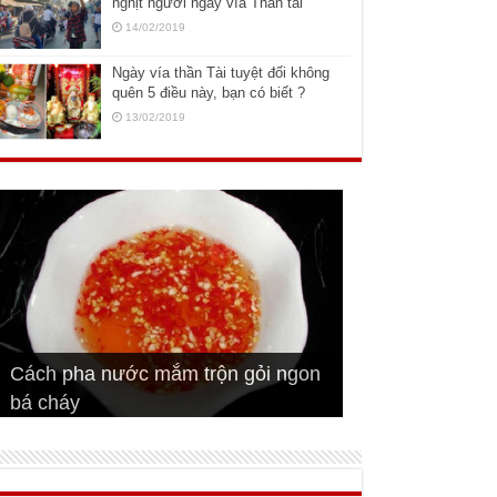
nghịt người ngày vía Thần tài
14/02/2019
Ngày vía thần Tài tuyệt đối không
quên 5 điều này, bạn có biết ?
13/02/2019
Cách pha nước mắm trộn gỏi ngon
Cách ướp sườn non nướng ngon
Bật mí cách ướp sườn cơm tấm
bá cháy
Bí quyết để chiên đậu hũ giòn ngon
đúng vị
Cách ướp thịt heo chiên ngon mềm
ngon