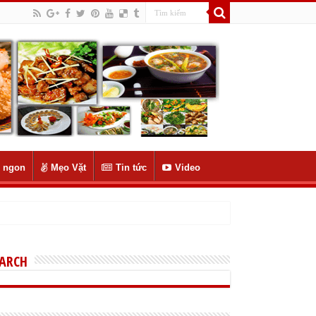
 ngon
Mẹo Vặt
Tin tức
Video
EARCH