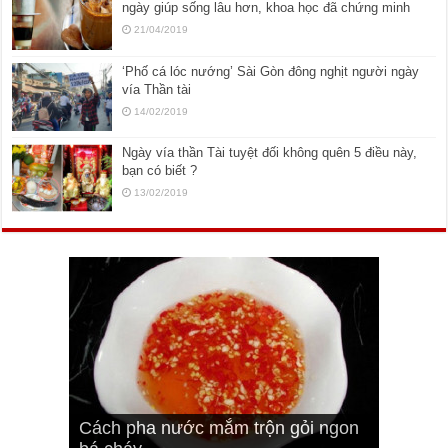
ngày giúp sống lâu hơn, khoa học đã chứng minh
21/04/2019
‘Phố cá lóc nướng’ Sài Gòn đông nghịt người ngày
vía Thần tài
14/02/2019
Ngày vía thần Tài tuyệt đối không quên 5 điều này,
bạn có biết ?
13/02/2019
Cách pha nước mắm trộn gỏi ngon
Cách ướp sườn non nướng ngon
Bật mí cách ướp sườn cơm tấm