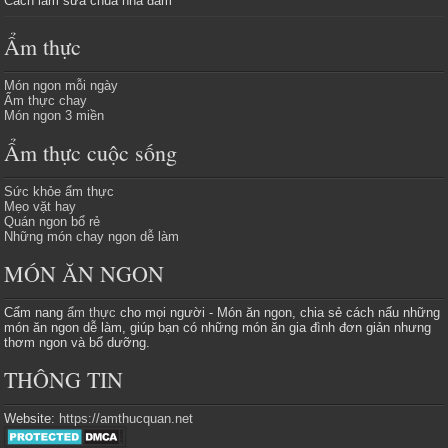
Cách làm sữa chua nha đam
Ẩm thực
Món ngon mỗi ngày
Ẩm thực chay
Món ngon 3 miền
Ẩm thực cuộc sống
Sức khỏe ẩm thực
Mẹo vặt hay
Quán ngon bổ rẻ
Những món chay ngon dễ làm
MÓN ĂN NGON
Cẩm nang
ẩm thực
cho mọi người - Món ăn ngon, chia sẻ cách nấu những
món ăn ngon dễ làm, giúp bạn có những món ăn gia đình đơn giản nhưng
thơm ngon và bổ dưỡng.
THÔNG TIN
Website:
https://amthucquan.net