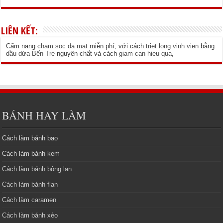
LIÊN KẾT:
Cẩm nang
cham soc da mat
miễn phí, với cách
triet long vinh vien
bằng
dầu dừa Bến Tre
nguyên chất và cách
giam can hieu qua
,
BÁNH HAY LÀM
Cách làm bánh bao
Cách làm bánh kem
Cách làm bánh bông lan
Cách làm bánh flan
Cách làm caramen
Cách làm bánh xèo