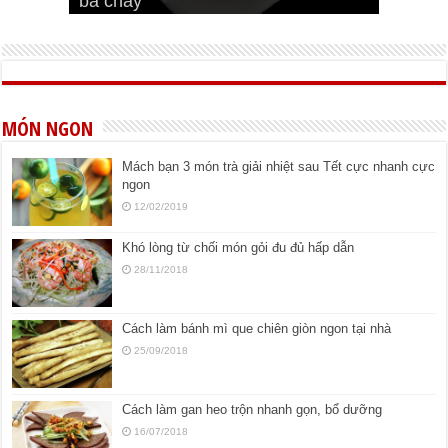
bá cháy
Bí quyết để chiên đậu hũ giòn ngon
đúng vị
Cách ướp thịt heo chiên ngon mềm
ngon
MÓN NGON
Mách bạn 3 món trà giải nhiệt sau Tết cực nhanh cực
ngon
12/02/2019
Khó lòng từ chối món gỏi đu đủ hấp dẫn
28/11/2018
Cách làm bánh mì que chiên giòn ngon tại nhà
25/09/2018
Cách làm gan heo trộn nhanh gọn, bổ dưỡng
16/07/2018