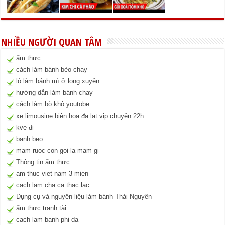
NHIỀU NGƯỜI QUAN TÂM
ẩm thực
cách làm bánh bèo chay
lò làm bánh mì ở long xuyên
hướng dẫn làm bánh chay
cách làm bò khô youtobe
xe limousine biên hoa đa lat vip chuyên 22h
kve đi
banh beo
mam ruoc con goi la mam gi
Thông tin ẩm thực
am thuc viet nam 3 mien
cach lam cha ca thac lac
Dụng cụ và nguyên liệu làm bánh Thái Nguyên
ẩm thực tranh tài
cach lam banh phi da