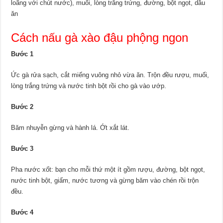
loãng với chút nước), muối, lòng trắng trứng, đường, bột ngọt, dầu
ăn
Cách nấu gà xào đậu phộng ngon
Bước 1
Ức gà rửa sạch, cắt miếng vuông nhỏ vừa ăn. Trộn đều rượu, muối,
lòng trắng trứng và nước tinh bột rồi cho gà vào ướp.
Bước 2
Băm nhuyễn gừng và hành lá. Ớt xắt lát.
Bước 3
Pha nước xốt: bạn cho mỗi thứ một ít gồm rượu, đường, bột ngọt,
nước tinh bột, giấm, nước tương và gừng băm vào chén rồi trộn
đều.
Bước 4