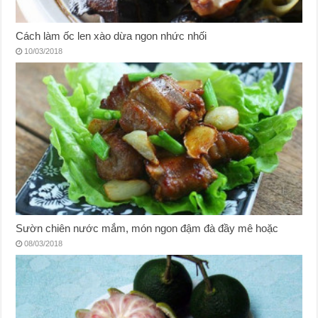
Cách làm ốc len xào dừa ngon nhức nhối
10/03/2018
Sườn chiên nước mắm, món ngon đậm đà đầy mê hoặc
08/03/2018