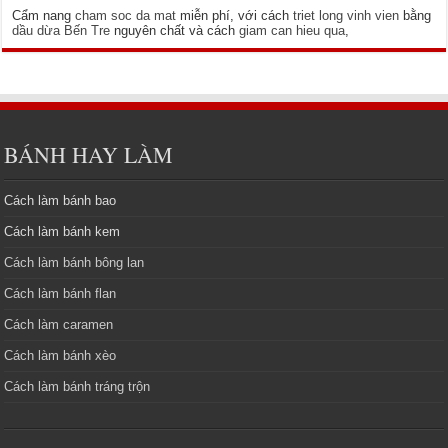
Cẩm nang
cham soc da mat
miễn phí, với cách
triet long vinh vien
bằng
dầu dừa Bến Tre
nguyên chất và cách
giam can hieu qua
,
BÁNH HAY LÀM
Cách làm bánh bao
Cách làm bánh kem
Cách làm bánh bông lan
Cách làm bánh flan
Cách làm caramen
Cách làm bánh xèo
Cách làm bánh tráng trộn