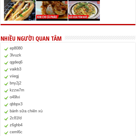
NHIỀU NGƯỜI QUAN TÂM
ep8080
3lvuzk
qgdeq6
vaikb3
viiegj
bny2j2
kzzw7m
o49lvi
qbbpx3
bánh sữa chiên xù
2c81fd
z6ghb4
ceml6c