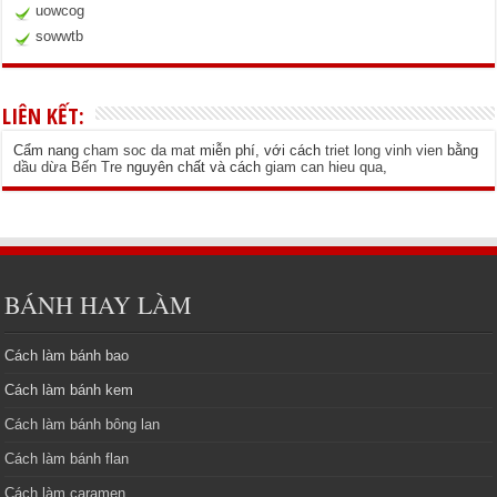
uowcog
sowwtb
LIÊN KẾT:
Cẩm nang
cham soc da mat
miễn phí, với cách
triet long vinh vien
bằng
dầu dừa Bến Tre
nguyên chất và cách
giam can hieu qua
,
BÁNH HAY LÀM
Cách làm bánh bao
Cách làm bánh kem
Cách làm bánh bông lan
Cách làm bánh flan
Cách làm caramen