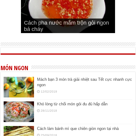
Cách pha nước mắm trộn gỏi ngon
Cách ướp sườn non nướng ngon
Bật mí cách ướp sườn cơm tấm
bá cháy
Bí quyết để chiên đậu hũ giòn ngon
đúng vị
Cách ướp thịt heo chiên ngon mềm
ngon
MÓN NGON
Mách bạn 3 món trà giải nhiệt sau Tết cực nhanh cực
ngon
12/02/2019
Khó lòng từ chối món gỏi đu đủ hấp dẫn
28/11/2018
Cách làm bánh mì que chiên giòn ngon tại nhà
25/09/2018