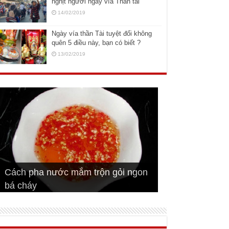
nghịt người ngày vía Thần tài
14/02/2019
Ngày vía thần Tài tuyệt đối không
quên 5 điều này, bạn có biết ?
13/02/2019
Cách pha nước mắm trộn gỏi ngon
Cách ướp sườn non nướng ngon
Bật mí cách ướp sườn cơm tấm
bá cháy
Bí quyết để chiên đậu hũ giòn ngon
đúng vị
Cách ướp thịt heo chiên ngon mềm
ngon