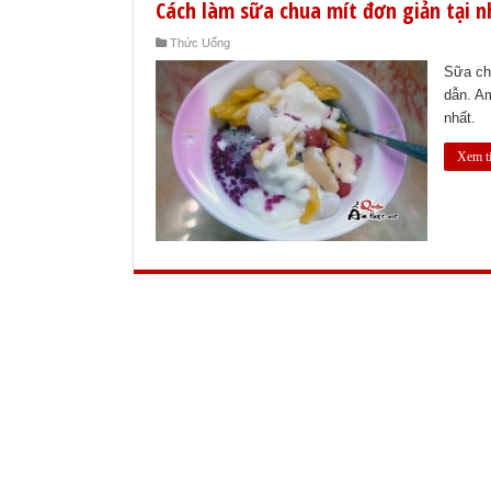
Cách làm sữa chua mít đơn giản tại n
Thức Uống
Sữa ch
dẫn. A
nhất.
Xem t