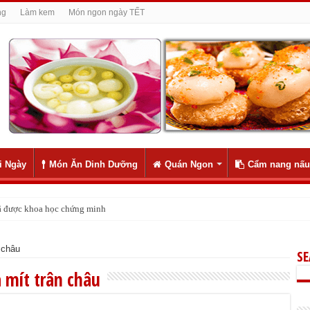
ng
Làm kem
Món ngon ngày TẾT
i Ngày
Món Ăn Dinh Dưỡng
Quán Ngon
Cẩm nang nấu
 đã được khoa học chứng minh
 châu
S
 mít trân châu