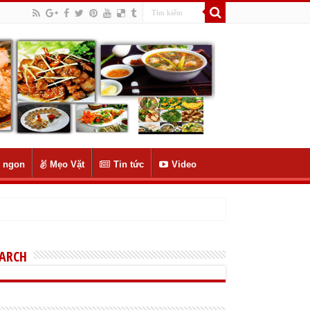
 ngon
Mẹo Vặt
Tin tức
Video
EARCH