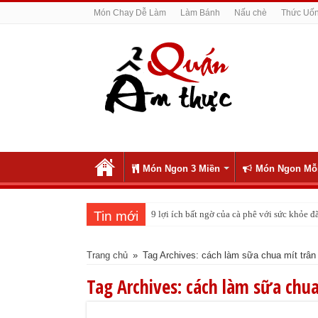
Món Chay Dễ Làm
Làm Bánh
Nấu chè
Thức Uố
Món Ngon 3 Miền
Món Ngon Mỗ
Tin mới
9 lợi ích bất ngờ của cà phê với sức khỏe
Trang chủ
»
Tag Archives: cách làm sữa chua mít trân
Tag Archives:
cách làm sữa chua