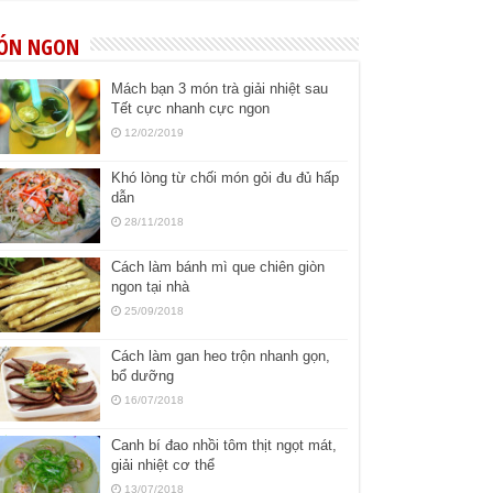
ÓN NGON
Mách bạn 3 món trà giải nhiệt sau
Tết cực nhanh cực ngon
12/02/2019
Khó lòng từ chối món gỏi đu đủ hấp
dẫn
28/11/2018
Cách làm bánh mì que chiên giòn
ngon tại nhà
25/09/2018
Cách làm gan heo trộn nhanh gọn,
bổ dưỡng
16/07/2018
Canh bí đao nhồi tôm thịt ngọt mát,
giải nhiệt cơ thể
13/07/2018