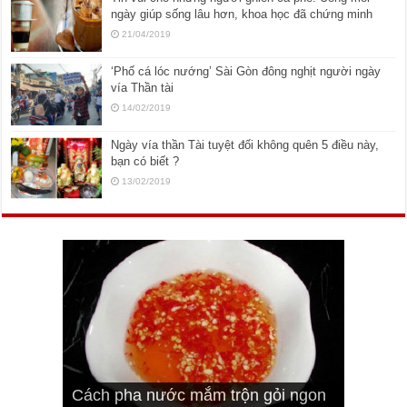
ngày giúp sống lâu hơn, khoa học đã chứng minh
21/04/2019
‘Phố cá lóc nướng’ Sài Gòn đông nghịt người ngày
vía Thần tài
14/02/2019
Ngày vía thần Tài tuyệt đối không quên 5 điều này,
bạn có biết ?
13/02/2019
Cách pha nước mắm trộn gỏi ngon
Cách ướp sườn non nướng ngon
Bật mí cách ướp sườn cơm tấm