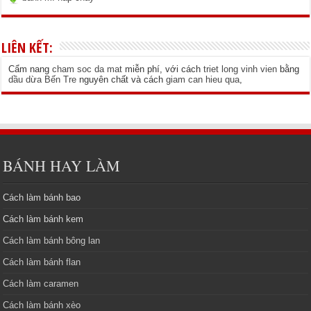
LIÊN KẾT:
Cẩm nang
cham soc da mat
miễn phí, với cách
triet long vinh vien
bằng
dầu dừa Bến Tre
nguyên chất và cách
giam can hieu qua
,
BÁNH HAY LÀM
Cách làm bánh bao
Cách làm bánh kem
Cách làm bánh bông lan
Cách làm bánh flan
Cách làm caramen
Cách làm bánh xèo