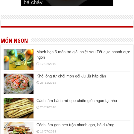
bá cháy
Bí quyết để chiên đậu hũ giòn ngon
đúng vị
Cách ướp thịt heo chiên ngon mềm
ngon
MÓN NGON
Mách bạn 3 món trà giải nhiệt sau Tết cực nhanh cực
ngon
12/02/2019
Khó lòng từ chối món gỏi đu đủ hấp dẫn
28/11/2018
Cách làm bánh mì que chiên giòn ngon tại nhà
25/09/2018
Cách làm gan heo trộn nhanh gọn, bổ dưỡng
16/07/2018