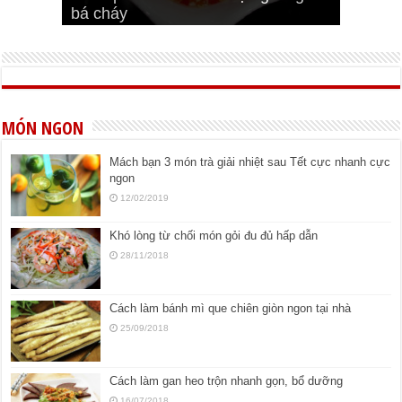
bá cháy
Bí quyết để chiên đậu hũ giòn ngon
đúng vị
Cách ướp thịt heo chiên ngon mềm
ngon
MÓN NGON
Mách bạn 3 món trà giải nhiệt sau Tết cực nhanh cực
ngon
12/02/2019
Khó lòng từ chối món gỏi đu đủ hấp dẫn
28/11/2018
Cách làm bánh mì que chiên giòn ngon tại nhà
25/09/2018
Cách làm gan heo trộn nhanh gọn, bổ dưỡng
16/07/2018