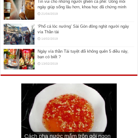
Tin vui cho những người ghiền cà phê: Uống mỗi
ngày giúp sống lâu hơn, khoa học đã chứng minh
21/04/2019
‘Phố cá lóc nướng’ Sài Gòn đông nghịt người ngày
vía Thần tài
14/02/2019
Ngày vía thần Tài tuyệt đối không quên 5 điều này,
bạn có biết ?
13/02/2019
Cách pha nước mắm trộn gỏi ngon
Cách ướp sườn non nướng ngon
Bật mí cách ướp sườn cơm tấm