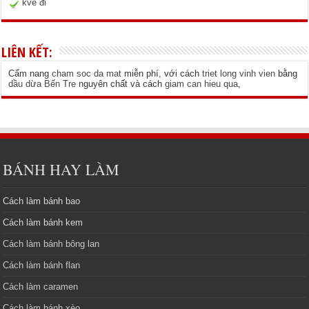
kve đi
LIÊN KẾT:
Cẩm nang
cham soc da mat
miễn phí, với cách
triet long vinh vien
bằng
dầu dừa Bến Tre
nguyên chất và cách
giam can hieu qua
,
BÁNH HAY LÀM
Cách làm bánh bao
Cách làm bánh kem
Cách làm bánh bông lan
Cách làm bánh flan
Cách làm caramen
Cách làm bánh xèo