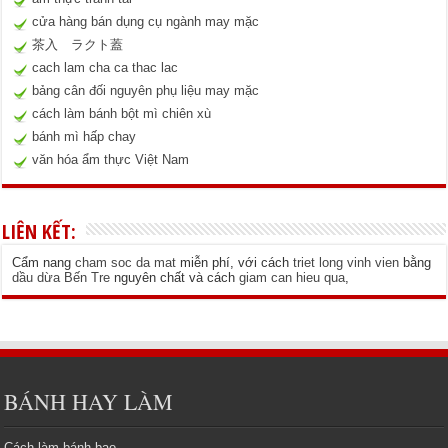
cửa hàng bán dụng cụ ngành may mặc
茶入 ラクト蓋
cach lam cha ca thac lac
bảng cân đối nguyên phụ liệu may mặc
cách làm bánh bột mì chiên xù
bánh mì hấp chay
văn hóa ẩm thực Việt Nam
LIÊN KẾT:
Cẩm nang
cham soc da mat
miễn phí, với cách
triet long vinh vien
bằng
dầu dừa Bến Tre
nguyên chất và cách
giam can hieu qua
,
BÁNH HAY LÀM
Cách làm bánh bao