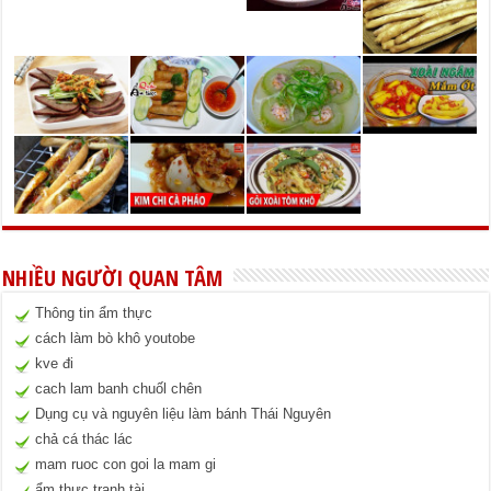
NHIỀU NGƯỜI QUAN TÂM
Thông tin ẩm thực
cách làm bò khô youtobe
kve đi
cach lam banh chuốl chên
Dụng cụ và nguyên liệu làm bánh Thái Nguyên
chả cá thác lác
mam ruoc con goi la mam gi
ẩm thực tranh tài