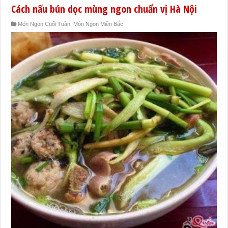
Cách nấu bún dọc mùng ngon chuẩn vị Hà Nội
Món Ngon Cuối Tuần
,
Món Ngon Miền Bắc