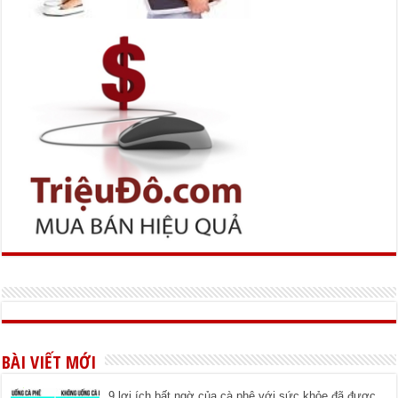
BÀI VIẾT MỚI
9 lợi ích bất ngờ của cà phê với sức khỏe đã được