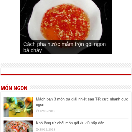
Cách pha nước mắm trộn gỏi ngon
Cách ướp sườn non nướng ngon
Bật mí cách ướp sườn cơm tấm
bá cháy
Bí quyết để chiên đậu hũ giòn ngon
đúng vị
Cách ướp thịt heo chiên ngon mềm
ngon
MÓN NGON
Mách bạn 3 món trà giải nhiệt sau Tết cực nhanh cực
ngon
12/02/2019
Khó lòng từ chối món gỏi đu đủ hấp dẫn
28/11/2018