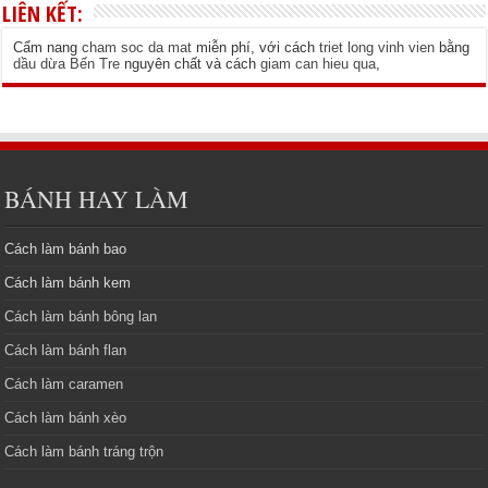
LIÊN KẾT:
Cẩm nang
cham soc da mat
miễn phí, với cách
triet long vinh vien
bằng
dầu dừa Bến Tre
nguyên chất và cách
giam can hieu qua
,
BÁNH HAY LÀM
Cách làm bánh bao
Cách làm bánh kem
Cách làm bánh bông lan
Cách làm bánh flan
Cách làm caramen
Cách làm bánh xèo
Cách làm bánh tráng trộn