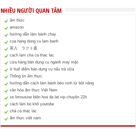
NHIỀU NGƯỜI QUAN TÂM
ẩm thực
amazon
hướng dẫn làm bánh chay
cua hang dung cu lam banh
茶入 ラクト蓋
cach lam cha ca thac lac
cửa hàng bán dụng cụ ngành may mặc
ở huế điểm bán dụng cụ nấu trà sữa
Thông tin ẩm thực
hướng dẫn cách làm bánh bèo vinh từ bột năng
văn hóa ẩm thực Việt Nam
xe limousine biên hoa đa lat vip chuyên 22h
cách làm bò khô youtobe
chả cá thác lác
ẩm thực việt nam