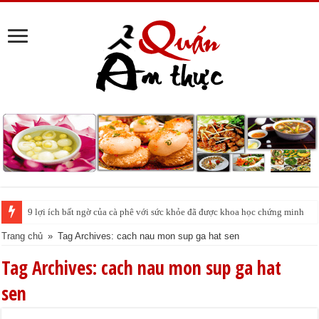
9 lợi ích bất ngờ của cà phê với sức khỏe đã được khoa học chứng minh
Trang chủ
»
Tag Archives: cach nau mon sup ga hat sen
Tag Archives:
cach nau mon sup ga hat
sen