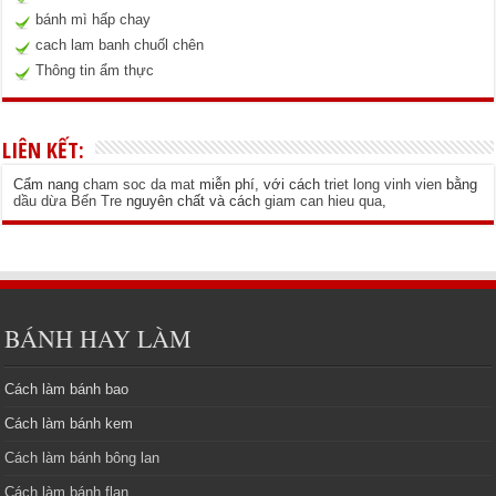
bánh mì hấp chay
cach lam banh chuốl chên
Thông tin ẩm thực
LIÊN KẾT:
Cẩm nang
cham soc da mat
miễn phí, với cách
triet long vinh vien
bằng
dầu dừa Bến Tre
nguyên chất và cách
giam can hieu qua
,
BÁNH HAY LÀM
Cách làm bánh bao
Cách làm bánh kem
Cách làm bánh bông lan
Cách làm bánh flan