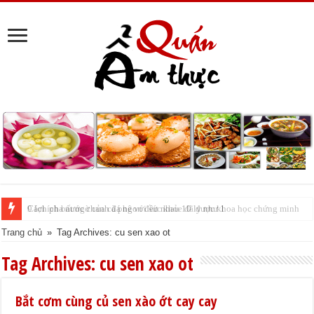
Cách pha nước chanh đá ngon đều nhau 10 ly như 1
Trang chủ
»
Tag Archives: cu sen xao ot
Tag Archives:
cu sen xao ot
Bắt cơm cùng củ sen xào ớt cay cay