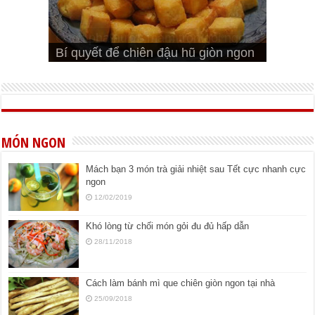
Cách pha nước mắm trộn gỏi ngon
Cách ướp sườn non nướng ngon
Bật mí cách ướp sườn cơm tấm
bá cháy
Bí quyết để chiên đậu hũ giòn ngon
đúng vị
Cách ướp thịt heo chiên ngon mềm
ngon
MÓN NGON
Mách bạn 3 món trà giải nhiệt sau Tết cực nhanh cực
ngon
12/02/2019
Khó lòng từ chối món gỏi đu đủ hấp dẫn
28/11/2018
Cách làm bánh mì que chiên giòn ngon tại nhà
25/09/2018