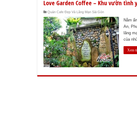
Love Garden Coffee – Khu vườn tình 
Quán Cafe Đẹp Và Lãng Mạn Sài Gòn
Nằm ẩn 
An, Ph
lãng mạ
của nh
Xem ti