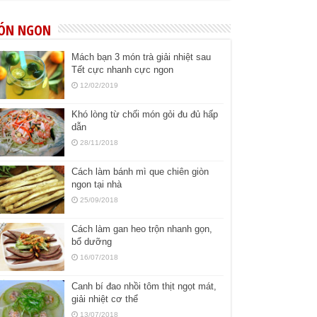
ÓN NGON
Mách bạn 3 món trà giải nhiệt sau
Tết cực nhanh cực ngon
12/02/2019
Khó lòng từ chối món gỏi đu đủ hấp
dẫn
28/11/2018
Cách làm bánh mì que chiên giòn
ngon tại nhà
25/09/2018
Cách làm gan heo trộn nhanh gọn,
bổ dưỡng
16/07/2018
Canh bí đao nhồi tôm thịt ngọt mát,
giải nhiệt cơ thể
13/07/2018