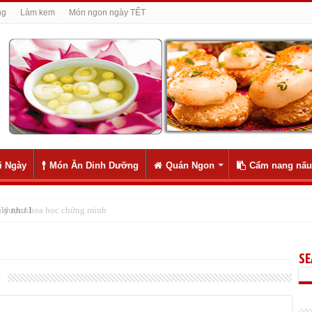
ng
Làm kem
Món ngon ngày TẾT
i Ngày
Món Ăn Dinh Dưỡng
Quán Ngon
Cẩm nang nấu
ly như 1
S
c