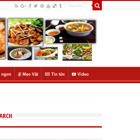
 ngon
Mẹo Vặt
Tin tức
Video
EARCH