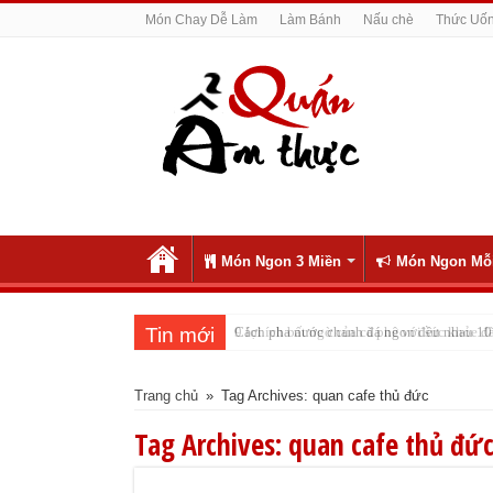
Món Chay Dễ Làm
Làm Bánh
Nấu chè
Thức Uố
Món Ngon 3 Miền
Món Ngon Mỗ
Tin mới
Cách pha nước chanh đá ngon đều nhau 10 
Trang chủ
»
Tag Archives: quan cafe thủ đức
Tag Archives:
quan cafe thủ đứ