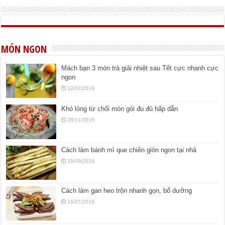
MÓN NGON
Mách bạn 3 món trà giải nhiệt sau Tết cực nhanh cực
ngon
12/02/2019
Khó lòng từ chối món gỏi đu đủ hấp dẫn
28/11/2018
Cách làm bánh mì que chiên giòn ngon tại nhà
25/09/2018
Cách làm gan heo trộn nhanh gọn, bổ dưỡng
16/07/2018