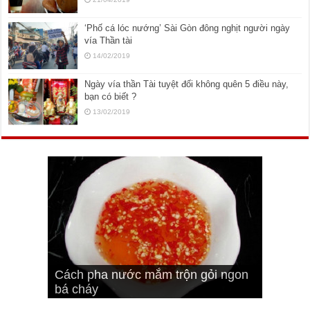
‘Phố cá lóc nướng’ Sài Gòn đông nghịt người ngày
vía Thần tài
14/02/2019
Ngày vía thần Tài tuyệt đối không quên 5 điều này,
bạn có biết ?
13/02/2019
Cách pha nước mắm trộn gỏi ngon
Cách ướp sườn non nướng ngon
Bật mí cách ướp sườn cơm tấm
bá cháy
Bí quyết để chiên đậu hũ giòn ngon
đúng vị
Cách ướp thịt heo chiên ngon mềm
ngon