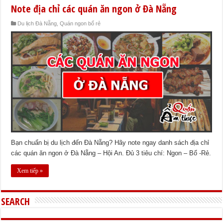
Note địa chỉ các quán ăn ngon ở Đà Nẵng
Du lịch Đà Nẵng
,
Quán ngon bổ rẻ
Bạn chuẩn bị du lịch đến Đà Nẵng? Hãy note ngay danh sách địa chỉ
các quán ăn ngon ở Đà Nẵng – Hội An. Đủ 3 tiêu chí: Ngon – Bổ -Rẻ.
Xem tiếp »
SEARCH